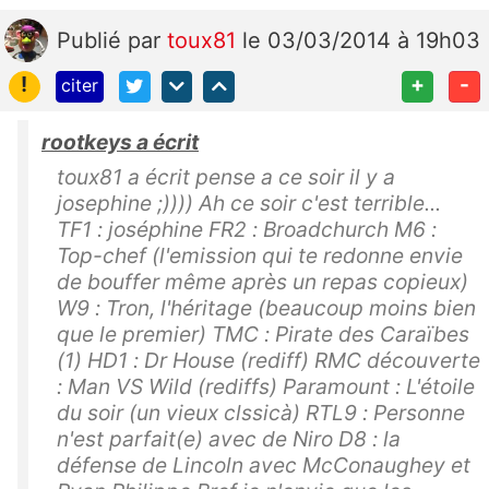
Publié
par
toux81
le 03/03/2014 à 19h03
!
+
-
citer
rootkeys a écrit
toux81 a écrit pense a ce soir il y a
josephine ;)))) Ah ce soir c'est terrible...
TF1 : joséphine FR2 : Broadchurch M6 :
Top-chef (l'emission qui te redonne envie
de bouffer même après un repas copieux)
W9 : Tron, l'héritage (beaucoup moins bien
que le premier) TMC : Pirate des Caraïbes
(1) HD1 : Dr House (rediff) RMC découverte
: Man VS Wild (rediffs) Paramount : L'étoile
du soir (un vieux clssicà) RTL9 : Personne
n'est parfait(e) avec de Niro D8 : la
défense de Lincoln avec McConaughey et