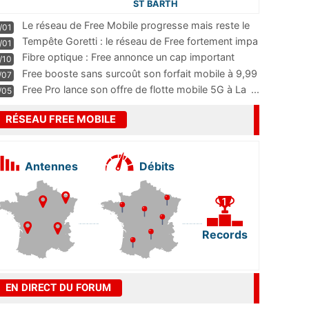
ST BARTH
Le réseau de Free Mobile progresse mais reste le
/01
m
...
Tempête Goretti : le réseau de Free fortement impa
/01
...
Fibre optique : Free annonce un cap important
/10
pass
...
Free booste sans surcoût son forfait mobile à 9,99
/07
...
Free Pro lance son offre de flotte mobile 5G à La
...
/05
RÉSEAU FREE MOBILE
Antennes
Débits
Records
EN DIRECT DU FORUM