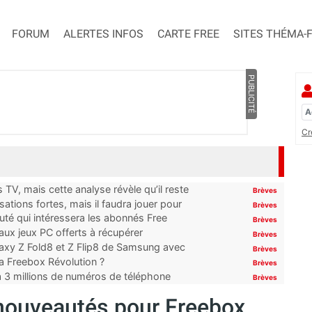
FORUM
ALERTES INFOS
CARTE FREE
SITES THÉMA-
PUBLICITÉ
Cr
TV, mais cette analyse révèle qu’il reste
Brèves
ations fortes, mais il faudra jouer pour
Brèves
uté qui intéressera les abonnés Free
Brèves
x jeux PC offerts à récupérer
Brèves
laxy Z Fold8 et Z Flip8 de Samsung avec
Brèves
 la Freebox Révolution ?
Brèves
’à 3 millions de numéros de téléphone
Brèves
 nouveautés pour Freebox