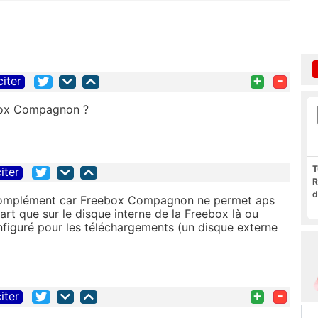
+
-
citer
ebox Compagnon ?
T
iter
R
d
n complément car Freebox Compagnon ne permet aps
art que sur le disque interne de la Freebox là ou
nfiguré pour les téléchargements (un disque externe
+
-
iter