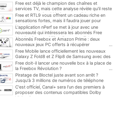
Free est déjà le champion des chaînes et
services TV, mais cette analyse révèle qu'il reste
encore au moins 141 ajouts possibles
...
Free et RTL9 vous offrent un cadeau riche en
sensations fortes, mais il faudra jouer pour
l'obtenir
...
L'application nPerf se met à jour avec une
nouveauté qui intéressera les abonnés Free
Mobile, Orange, SFR et Bouygues Telecom
...
Abonnés Freebox et Amazon Prime : deux
nouveaux jeux PC offerts à récupérer
...
Free Mobile lance officiellement les nouveaux
Galaxy Z Fold8 et Z Flip8 de Samsung avec des
promos et des cadeaux
...
Free doit-il lancer une nouvelle box à la place de
la Freebox Révolution ?
...
Piratage de Bloctel juste avant son arrêt ?
Jusqu'à 3 millions de numéros de téléphone
auraient fuité
...
C'est officiel, Canal+ sera l'un des premiers à
proposer des contenus compatibles Dolby
Vision 2
...