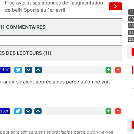
Free avertit ses abonnés de l'augmentation
de beIN Sports au 1er avril
23
09
09
 11 COMMENTAIRES
29
23
 DES LECTEURS (11)
+
-
citer
randir seraient appréciables parce qu'on ne voit
+
-
citer
peut agrandir seraient appréciables parce qu'on ne voit