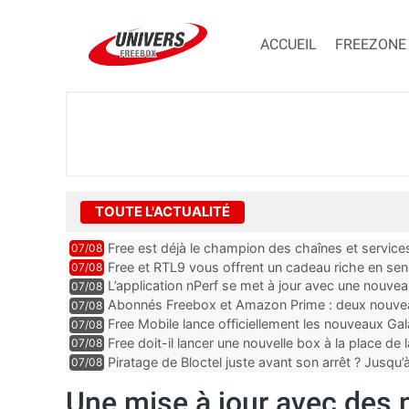
ACCUEIL
FREEZONE
TOUTE L'ACTUALITÉ
Free est déjà le champion des chaînes et services 
07/08
encore au moin...
Free et RTL9 vous offrent un cadeau riche en sens
07/08
l’obtenir
L’application nPerf se met à jour avec une nouvea
07/08
Mobile, Orange, SFR ...
Abonnés Freebox et Amazon Prime : deux nouveau
07/08
Free Mobile lance officiellement les nouveaux Ga
07/08
des promos et des cadeaux
Free doit-il lancer une nouvelle box à la place de
07/08
Piratage de Bloctel juste avant son arrêt ? Jusqu
07/08
auraient fuité
Une mise à jour avec des