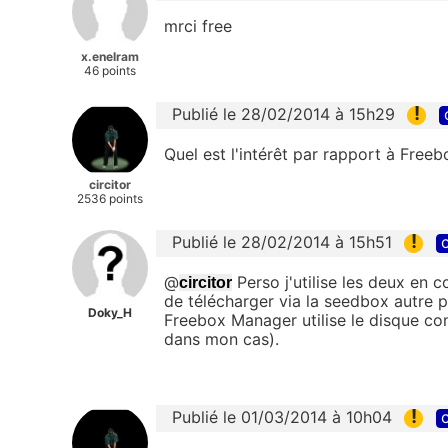
mrci free
x.enelram
46 points
!
Publié le 28/02/2014 à 15h29
Quel est l'intérêt par rapport à Fre
circitor
2536 points
!
Publié le 28/02/2014 à 15h51
c
@
Perso j'utilise les deux e
circitor
de télécharger via la seedbox autre p
Doky_H
Freebox Manager utilise le disque co
dans mon cas).
!
Publié le 01/03/2014 à 10h04
c