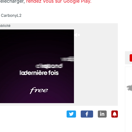
 télécharger,
rendez vous sur Google Play.
à CarbonyL2
blicité