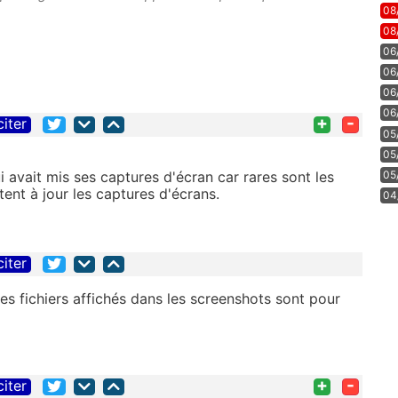
08
08
06
06
06
06
+
-
citer
05
05
i avait mis ses captures d'écran car rares sont les
05
tent à jour les captures d'écrans.
04
citer
s fichiers affichés dans les screenshots sont pour
+
-
citer