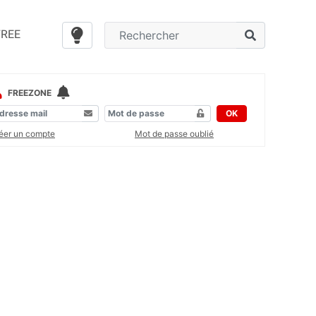
FREE
FREEZONE
OK
éer un compte
Mot de passe oublié