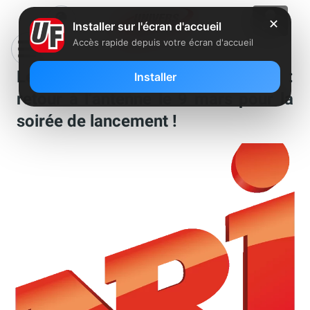
✕
Installer sur l'écran d'accueil
Accès rapide depuis votre écran d'accueil
Les Anges de la Télé-Réalité 6 :
Installer
retour à l’antenne le 9 mars pour la
soirée de lancement !