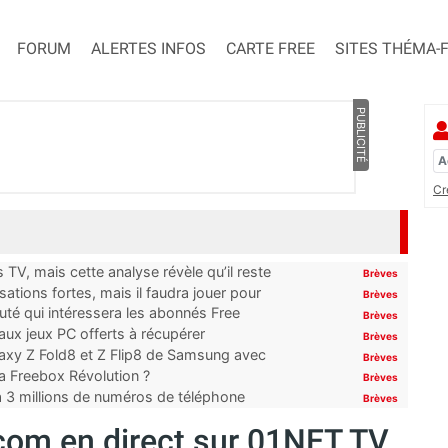
FORUM
ALERTES INFOS
CARTE FREE
SITES THÉMA-
PUBLICITÉ
Cr
TV, mais cette analyse révèle qu’il reste
Brèves
ations fortes, mais il faudra jouer pour
Brèves
uté qui intéressera les abonnés Free
Brèves
x jeux PC offerts à récupérer
Brèves
laxy Z Fold8 et Z Flip8 de Samsung avec
Brèves
 la Freebox Révolution ?
Brèves
’à 3 millions de numéros de téléphone
Brèves
om en direct sur 01NET TV