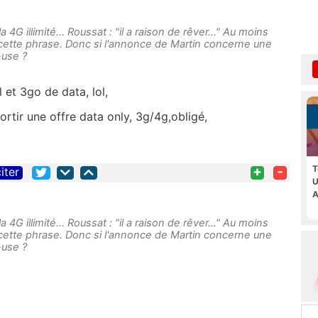
 4G illimité... Roussat : "il a raison de rêver..." Au moins
ire cette phrase. Donc si l'annonce de Martin concerne une
-use ?
 et 3go de data, lol,
ortir une offre data only, 3g/4g,obligé,
+
-
T
iter
U
A
 4G illimité... Roussat : "il a raison de rêver..." Au moins
ire cette phrase. Donc si l'annonce de Martin concerne une
-use ?