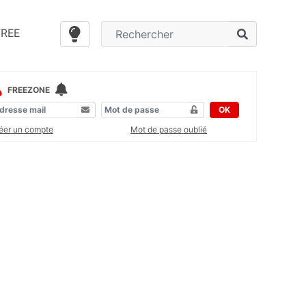
FREE
FREEZONE
OK
éer un compte
Mot de passe oublié