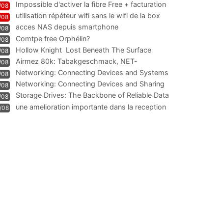
Impossible d'activer la fibre Free + facturation
/08
résiliation
utilisation répéteur wifi sans le wifi de la box
/08
acces NAS depuis smartphone
/08
Comtpe free Orphélin?
/08
Hollow Knight  Lost Beneath The Surface
/08
Airmez 80k: Tabakgeschmack, NET-
/08
Technologie und Leistung im
Networking: Connecting Devices and Systems
/08
Networking: Connecting Devices and Sharing
/08
Information
Storage Drives: The Backbone of Reliable Data
/08
Management
une amelioration importante dans la reception
/08
WIFI