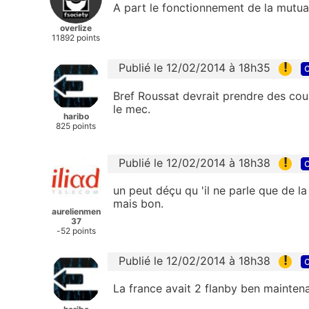
A part le fonctionnement de la mutua
overlize
11892 points
!
Publié le 12/02/2014 à 18h35
c
Bref Roussat devrait prendre des cou
le mec.
haribo
825 points
!
Publié le 12/02/2014 à 18h38
c
un peut déçu qu 'il ne parle que de la 
mais bon.
aurelienmen
37
-52 points
!
Publié le 12/02/2014 à 18h38
c
La france avait 2 flanby ben maintena