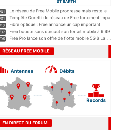
ST BARTH
Le réseau de Free Mobile progresse mais reste le
/01
m
...
Tempête Goretti : le réseau de Free fortement impa
/01
...
Fibre optique : Free annonce un cap important
/10
pass
...
Free booste sans surcoût son forfait mobile à 9,99
/07
...
Free Pro lance son offre de flotte mobile 5G à La
...
/05
RÉSEAU FREE MOBILE
Antennes
Débits
Records
EN DIRECT DU FORUM