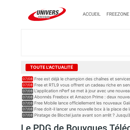
ACCUEIL
FREEZONE
TOUTE L'ACTUALITÉ
Free est déjà le champion des chaînes et services 
07/08
encore au moin...
Free et RTL9 vous offrent un cadeau riche en sens
07/08
l’obtenir
L’application nPerf se met à jour avec une nouvea
07/08
Mobile, Orange, SFR ...
Abonnés Freebox et Amazon Prime : deux nouveau
07/08
Free Mobile lance officiellement les nouveaux Ga
07/08
des promos et des cadeaux
Free doit-il lancer une nouvelle box à la place de
07/08
Piratage de Bloctel juste avant son arrêt ? Jusqu
07/08
auraient fuité
Le PDG de Bouygues Téléc