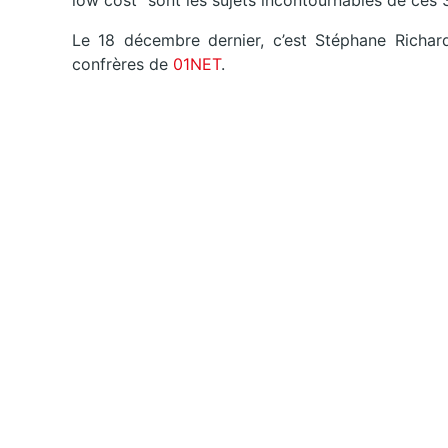
low cost" sont les sujets incontournables de ces 
Le 18 décembre dernier, c’est Stéphane Richard
confrères de
01NET
.