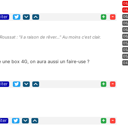
08
08
+
-
iter
06
06
06
06
Roussat : "il a raison de rêver..." Au moins c'est clair.
05
05
05
 une box 4G, on aura aussi un faire-use ?
04
+
-
iter
+
-
iter