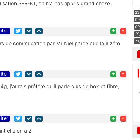
lisation SFR-BT, on n'a pas appris grand chose.
23
09
09
+
-
iter
29
23
rs de commucation par Mr Niel parce que la il zéro
+
-
iter
4g, j'aurais préféré qu'il parle plus de box et fibre,
+
-
iter
nt elle en a 2.