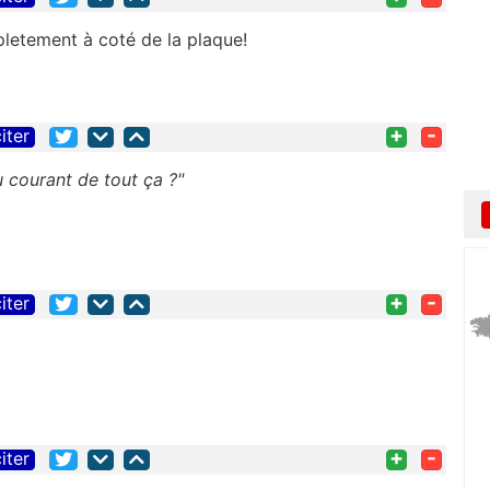
pletement à coté de la plaque!
+
-
iter
 courant de tout ça ?"
+
-
iter
+
-
iter