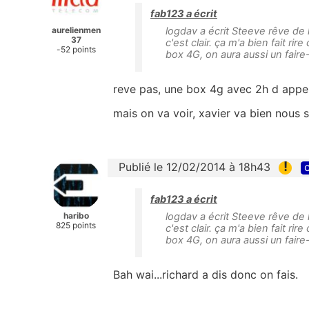
fab123 a écrit
aurelienmen
logdav a écrit Steeve rêve de la
37
c'est clair. ça m'a bien fait r
-52 points
box 4G, on aura aussi un faire
reve pas, une box 4g avec 2h d appel
mais on va voir, xavier va bien nous s
!
Publié le 12/02/2014 à 18h43
c
fab123 a écrit
haribo
logdav a écrit Steeve rêve de la
825 points
c'est clair. ça m'a bien fait r
box 4G, on aura aussi un faire
Bah wai...richard a dis donc on fais.