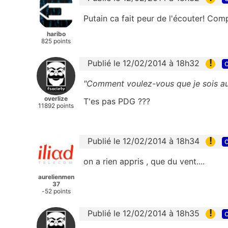
Putain ca fait peur de l'écouter! Com
haribo
825 points
!
Publié le 12/02/2014 à 18h32
c
"Comment voulez-vous que je sois au
overlize
T'es pas PDG ???
11892 points
!
Publié le 12/02/2014 à 18h34
c
on a rien appris , que du vent....
aurelienmen
37
-52 points
!
Publié le 12/02/2014 à 18h35
c