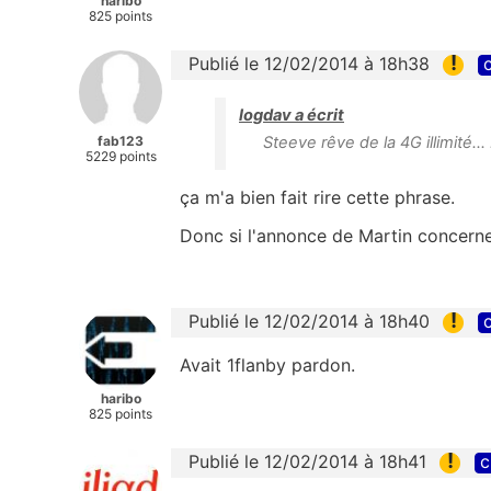
haribo
825 points
!
Publié le 12/02/2014 à 18h38
c
logdav a écrit
fab123
Steeve rêve de la 4G illimité... 
5229 points
ça m'a bien fait rire cette phrase.
Donc si l'annonce de Martin concerne
!
Publié le 12/02/2014 à 18h40
c
Avait 1flanby pardon.
haribo
825 points
!
Publié le 12/02/2014 à 18h41
c