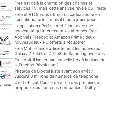
Free est déjà le champion des chaînes et
services TV, mais cette analyse révèle qu'il reste
encore au moins 141 ajouts possibles
...
Free et RTL9 vous offrent un cadeau riche en
sensations fortes, mais il faudra jouer pour
l'obtenir
...
L'application nPerf se met à jour avec une
nouveauté qui intéressera les abonnés Free
Mobile, Orange, SFR et Bouygues Telecom
...
Abonnés Freebox et Amazon Prime : deux
nouveaux jeux PC offerts à récupérer
...
Free Mobile lance officiellement les nouveaux
Galaxy Z Fold8 et Z Flip8 de Samsung avec des
promos et des cadeaux
...
Free doit-il lancer une nouvelle box à la place de
la Freebox Révolution ?
...
Piratage de Bloctel juste avant son arrêt ?
Jusqu'à 3 millions de numéros de téléphone
auraient fuité
...
C'est officiel, Canal+ sera l'un des premiers à
proposer des contenus compatibles Dolby
Vision 2
...