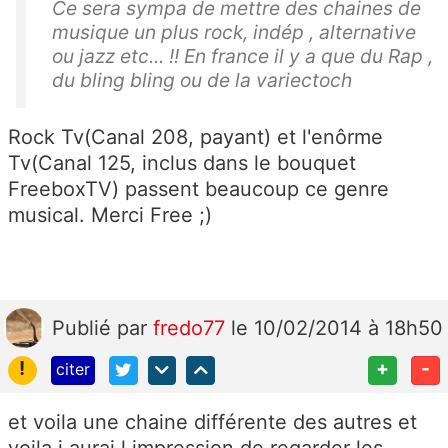
Ce sera sympa de mettre des chaines de
musique un plus rock, indép , alternative
ou jazz etc... !! En france il y a que du Rap ,
du bling bling ou de la variectoch
Rock Tv(Canal 208, payant) et l'enôrme
Tv(Canal 125, inclus dans le bouquet
FreeboxTV) passent beaucoup ce genre
musical. Merci Free ;)
Publié
par
fredo77
le 10/02/2014 à 18h50
!
+
-
citer
et voila une chaine différente des autres et
voila j aurai l impression de regarder les