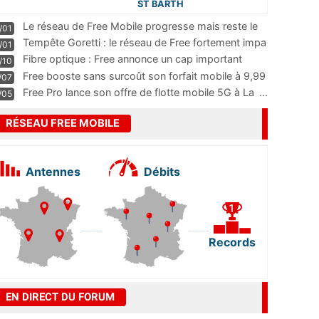
ST BARTH
Le réseau de Free Mobile progresse mais reste le
/01
m
...
Tempête Goretti : le réseau de Free fortement impa
/01
...
Fibre optique : Free annonce un cap important
/10
pass
...
Free booste sans surcoût son forfait mobile à 9,99
/07
...
Free Pro lance son offre de flotte mobile 5G à La
...
/05
RÉSEAU FREE MOBILE
Antennes
Débits
Records
EN DIRECT DU FORUM