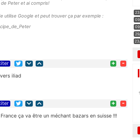
 de Peter et ai compris!
23
de utilise Google et peut trouver ça par exemple :
09
incipe_de_Peter
09
29
23
+
-
citer
vers iliad
+
-
citer
n France ça va être un méchant bazars en suisse !!!