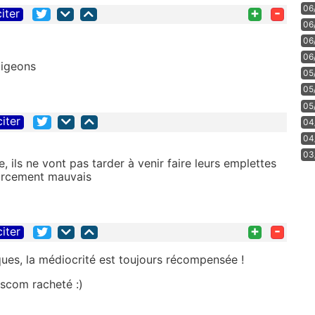
06
+
-
citer
06
06
06
pigeons
05
05
05
citer
04
04
03
, ils ne vont pas tarder à venir faire leurs emplettes
forcement mauvais
+
-
citer
ques, la médiocrité est toujours récompensée !
sscom racheté :)