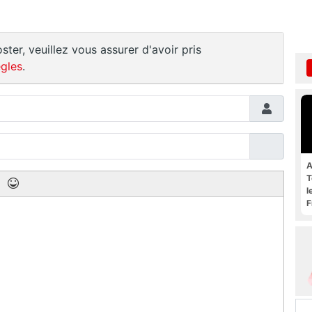
ster, veuillez vous assurer d'avoir pris
gles
.
A
T
l
F