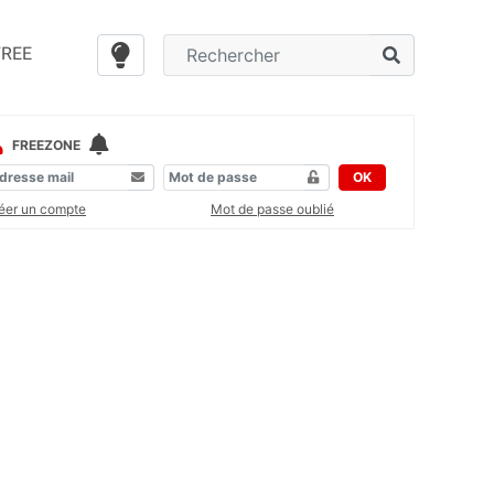
FREE
FREEZONE
OK
éer un compte
Mot de passe oublié