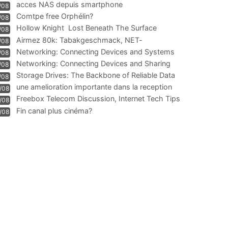
acces NAS depuis smartphone
/08
Comtpe free Orphélin?
/08
Hollow Knight  Lost Beneath The Surface
/08
Airmez 80k: Tabakgeschmack, NET-
/08
Technologie und Leistung im
Networking: Connecting Devices and Systems
/08
Networking: Connecting Devices and Sharing
/08
Information
Storage Drives: The Backbone of Reliable Data
/08
Management
une amelioration importante dans la reception
/08
WIFI
Freebox Telecom Discussion, Internet Tech Tips
/08
Communi
Fin canal plus cinéma?
/08