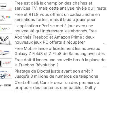
Free est déjà le champion des chaînes et
services TV, mais cette analyse révèle qu'il reste
encore au moins 141 ajouts possibles
...
Free et RTL9 vous offrent un cadeau riche en
sensations fortes, mais il faudra jouer pour
l'obtenir
...
L'application nPerf se met à jour avec une
nouveauté qui intéressera les abonnés Free
Mobile, Orange, SFR et Bouygues Telecom
...
Abonnés Freebox et Amazon Prime : deux
nouveaux jeux PC offerts à récupérer
...
Free Mobile lance officiellement les nouveaux
Galaxy Z Fold8 et Z Flip8 de Samsung avec des
promos et des cadeaux
...
Free doit-il lancer une nouvelle box à la place de
la Freebox Révolution ?
...
Piratage de Bloctel juste avant son arrêt ?
Jusqu'à 3 millions de numéros de téléphone
auraient fuité
...
C'est officiel, Canal+ sera l'un des premiers à
proposer des contenus compatibles Dolby
Vision 2
...