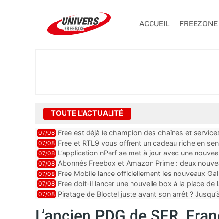
ACCUEIL
FREEZONE
TOUTE L'ACTUALITÉ
Free est déjà le champion des chaînes et services 
07/08
encore au moin...
Free et RTL9 vous offrent un cadeau riche en sens
07/08
l’obtenir
L’application nPerf se met à jour avec une nouvea
07/08
Mobile, Orange, SFR ...
Abonnés Freebox et Amazon Prime : deux nouveau
07/08
Free Mobile lance officiellement les nouveaux Ga
07/08
des promos et des cadeaux
Free doit-il lancer une nouvelle box à la place de
07/08
Piratage de Bloctel juste avant son arrêt ? Jusqu
07/08
auraient fuité
L’ancien PDG de SFR, Fran