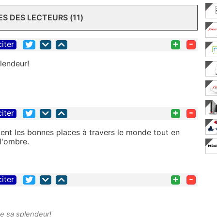
 DES LECTEURS (11)
+
-
citer
lendeur!
+
-
citer
gent les bonnes places à travers le monde tout en
l'ombre.
+
-
citer
te sa splendeur!