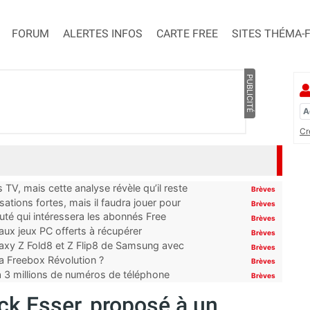
FORUM
ALERTES INFOS
CARTE FREE
SITES THÉMA-
PUBLICITÉ
Cr
TV, mais cette analyse révèle qu’il reste
Brèves
ations fortes, mais il faudra jouer pour
Brèves
uté qui intéressera les abonnés Free
Brèves
x jeux PC offerts à récupérer
Brèves
laxy Z Fold8 et Z Flip8 de Samsung avec
Brèves
 la Freebox Révolution ?
Brèves
’à 3 millions de numéros de téléphone
Brèves
ck Esser, proposé à un