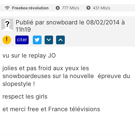
Freebox révolution
777 Mb/s
431 Mb/s
Publié
par
snowboard
le 08/02/2014 à
11h19
!
citer
vu sur le replay JO
jolies et pas froid aux yeux les
snowboardeuses sur la nouvelle épreuve du
slopestyle !
respect les girls
et merci free et France télévisions