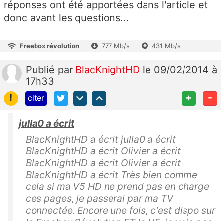
réponses ont été apportées dans l'article et
donc avant les questions...
Freebox révolution
777 Mb/s
431 Mb/s
Publié
par
BlacKnightHD
le 09/02/2014 à
17h33
!
+
-
citer
julla0 a écrit
BlacKnightHD a écrit julla0 a écrit
BlacKnightHD a écrit Olivier a écrit
BlacKnightHD a écrit Olivier a écrit
BlacKnightHD a écrit Très bien comme
cela si ma V5 HD ne prend pas en charge
ces pages, je passerai par ma TV
connectée. Encore une fois, c'est dispo sur