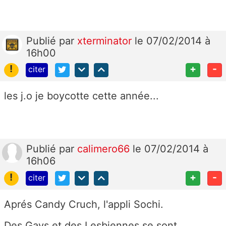
Publié
par
xterminator
le 07/02/2014 à
16h00
!
+
-
citer
les j.o je boycotte cette année...
Publié
par
calimero66
le 07/02/2014 à
16h06
!
+
-
citer
Aprés Candy Cruch, l'appli Sochi.
Des Gays et des Lesbiennes se sont