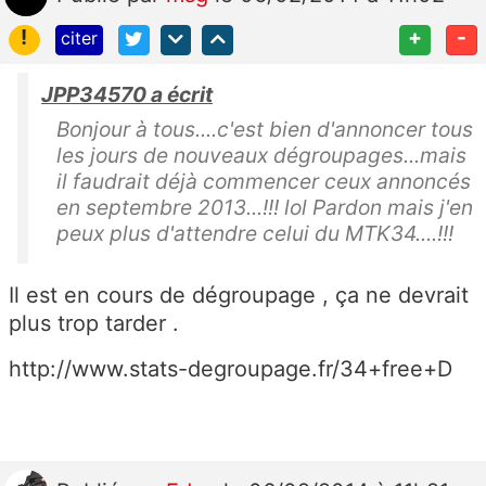
!
+
-
citer
JPP34570 a écrit
Bonjour à tous....c'est bien d'annoncer tous
les jours de nouveaux dégroupages...mais
il faudrait déjà commencer ceux annoncés
en septembre 2013...!!! lol Pardon mais j'en
peux plus d'attendre celui du MTK34....!!!
Il est en cours de dégroupage , ça ne devrait
plus trop tarder .
http://www.stats-degroupage.fr/34+free+D