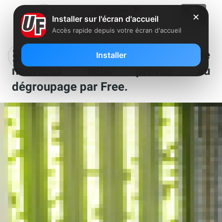
✕
Installer sur l'écran d'accueil
Accès rapide depuis votre écran d'accueil
Encore une cinquantaine de
Installer
nouveaux NRA prévue au
dégroupage par Free.