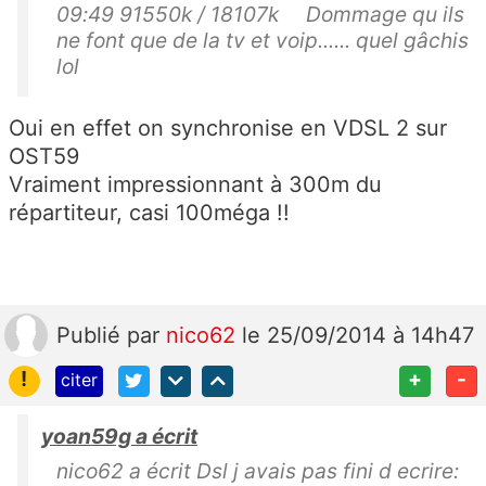
09:49 91550k / 18107k Dommage qu ils
ne font que de la tv et voip...... quel gâchis
lol
Oui en effet on synchronise en VDSL 2 sur
OST59
Vraiment impressionnant à 300m du
répartiteur, casi 100méga !!
Publié
par
nico62
le 25/09/2014 à 14h47
!
+
-
citer
yoan59g a écrit
nico62 a écrit Dsl j avais pas fini d ecrire: