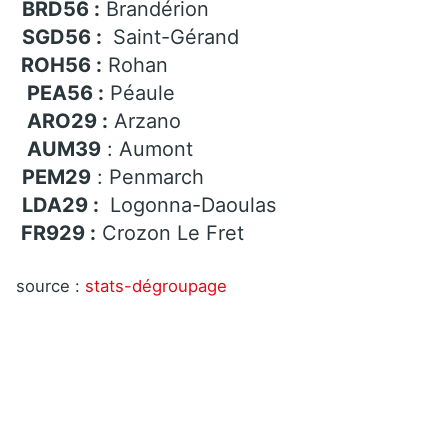
BRD56 :
Brandérion
SGD56 :
Saint-Gérand
ROH56 :
Rohan
PEA56 :
Péaule
ARO29 :
Arzano
AUM39
: Aumont
PEM29
: Penmarch
LDA29 :
Logonna-Daoulas
FR929 :
Crozon Le Fret
source :
stats-dégroupage