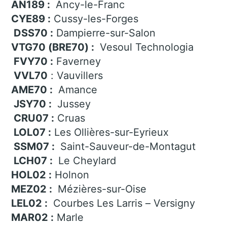
AN189 :
Ancy-le-Franc
CYE89 :
Cussy-les-Forges
DSS70 :
Dampierre-sur-Salon
VTG70 (BRE70) :
Vesoul Technologia
FVY70 :
Faverney
VVL70
: Vauvillers
AME70 :
Amance
JSY70 :
Jussey
CRU07 :
Cruas
LOL07 :
Les Ollières-sur-Eyrieux
SSM07 :
Saint-Sauveur-de-Montagut
LCH07 :
Le Cheylard
HOL02 :
Holnon
MEZ02 :
Mézières-sur-Oise
LEL02 :
Courbes Les Larris – Versigny
MAR02 :
Marle