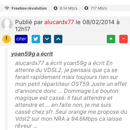
Freebox révolution
8.14 Mb/s
7.17 Mb/s
Publié
par
alucardx77
le 08/02/2014 à
12h17
!
+
-
citer
yoan59g a écrit
alucardx77 a écrit yoan59g a écrit En
attente du VDSL2, je pensais que ça se
ferait rapidement mais toujours rien sur
mon petit répartiteur OST59 Juste un effet
d'annonce donc ... Dommage Le bouton
magique est cassé. Il faut attendre et
attendre et ... en faite non, je me suis
cassé chez sfr. Seul orange me propose du
Vdsl2 sur mon NRA a 94.6Mbps ca laisse
rêveur ...