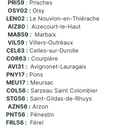
PRI59
: Prisches
OSY02 :
Oisy
LEN02 :
Le Nouvion-en-Thiérache
AIZ80 :
Aizecourt-le-Haut
MAB59 :
Marbaix
VIL59 :
Villers-Outréaux
CEL63 :
Celles-sur-Durolle
COR63 :
Courpière
AVI31 :
Avignonet-Lauragais
PNY17 :
Pons
MEU17 :
Meursac
COL56 :
Sarzeau Saint Colombier
STG56 :
Saint-Gildas-de-Rhuys
AZN56 :
Arzon
PNT56
: Pénestin
FRL56 :
Férel