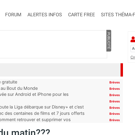
FORUM
ALERTES INFOS
CARTE FREE
SITES THÉMA-
PUBLICITÉ
Cr
 gratuite
Brèves
t au Bout du Monde
Brèves
ivée sur Android et iPhone pour les
Brèves
Brèves
oute la Liga débarque sur Disney+ et c’est
Brèves
 des centaines de films et 7 jours offerts
Brèves
 comment retrouver et supprimer vos
Brèves
 du matin???