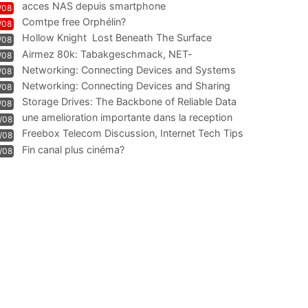
acces NAS depuis smartphone
/08
Comtpe free Orphélin?
/08
Hollow Knight  Lost Beneath The Surface
/08
Airmez 80k: Tabakgeschmack, NET-
/08
Technologie und Leistung im
Networking: Connecting Devices and Systems
/08
Networking: Connecting Devices and Sharing
/08
Information
Storage Drives: The Backbone of Reliable Data
/08
Management
une amelioration importante dans la reception
/08
WIFI
Freebox Telecom Discussion, Internet Tech Tips
/08
Communi
Fin canal plus cinéma?
/08