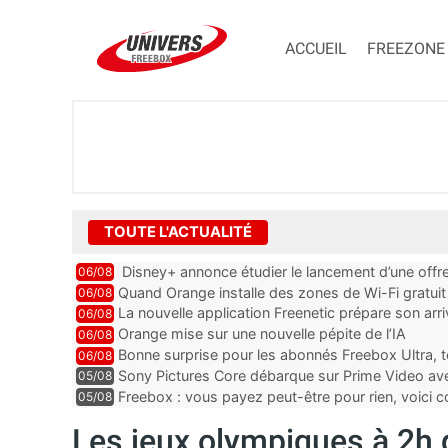
ACCUEIL
FREEZONE
TOUTE L'ACTUALITÉ
Disney+ annonce étudier le lancement d’une offre
06/08
Quand Orange installe des zones de Wi-Fi gratui
06/08
La nouvelle application Freenetic prépare son arr
06/08
abonnés Freebox, testez la
Orange mise sur une nouvelle pépite de l’IA
06/08
Bonne surprise pour les abonnés Freebox Ultra, t
06/08
inclus
Sony Pictures Core débarque sur Prime Video avec
05/08
Freebox : vous payez peut-être pour rien, voici
05/08
abonnements TV oubliés
Les jeux olympiques à 2h