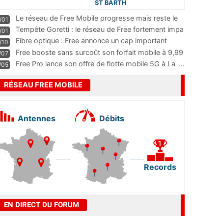
ST BARTH
Le réseau de Free Mobile progresse mais reste le
/01
m
...
Tempête Goretti : le réseau de Free fortement impa
/01
...
Fibre optique : Free annonce un cap important
/10
pass
...
Free booste sans surcoût son forfait mobile à 9,99
/07
...
Free Pro lance son offre de flotte mobile 5G à La
...
/05
RÉSEAU FREE MOBILE
Antennes
Débits
Records
EN DIRECT DU FORUM