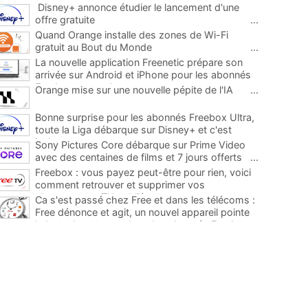
Disney+ annonce étudier le lancement d'une
offre gratuite
...
Quand Orange installe des zones de Wi-Fi
gratuit au Bout du Monde
...
La nouvelle application Freenetic prépare son
arrivée sur Android et iPhone pour les abonnés
Freebox, testez la
...
Orange mise sur une nouvelle pépite de l'IA
...
Bonne surprise pour les abonnés Freebox Ultra,
toute la Liga débarque sur Disney+ et c'est
inclus
...
Sony Pictures Core débarque sur Prime Video
avec des centaines de films et 7 jours offerts
...
Freebox : vous payez peut-être pour rien, voici
comment retrouver et supprimer vos
abonnements TV oubliés
...
Ca s'est passé chez Free et dans les télécoms :
Free dénonce et agit, un nouvel appareil pointe
le bout de son nez chez des abonnés Freebox...
...