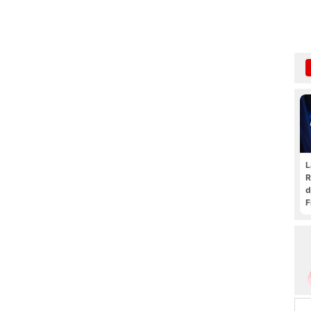
L
R
d
F
t