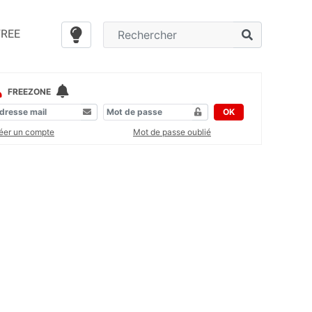
FREE
FREEZONE
OK
éer un compte
Mot de passe oublié