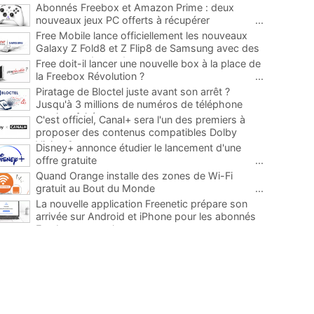
Abonnés Freebox et Amazon Prime : deux
nouveaux jeux PC offerts à récupérer
...
Free Mobile lance officiellement les nouveaux
Galaxy Z Fold8 et Z Flip8 de Samsung avec des
promos et des cadeaux
...
Free doit-il lancer une nouvelle box à la place de
la Freebox Révolution ?
...
Piratage de Bloctel juste avant son arrêt ?
Jusqu'à 3 millions de numéros de téléphone
auraient fuité
...
C'est officiel, Canal+ sera l'un des premiers à
proposer des contenus compatibles Dolby
Vision 2
...
Disney+ annonce étudier le lancement d'une
offre gratuite
...
Quand Orange installe des zones de Wi-Fi
gratuit au Bout du Monde
...
La nouvelle application Freenetic prépare son
arrivée sur Android et iPhone pour les abonnés
Freebox, testez la
...