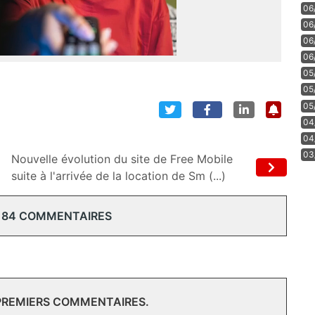
06
06
06
06
05
05
05
04
04
03
Nouvelle évolution du site de Free Mobile
suite à l'arrivée de la location de Sm (...)
184 COMMENTAIRES
 PREMIERS COMMENTAIRES.