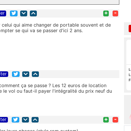
+
-
ter
ur celui qui aime changer de portable souvent et de
ompter se qui va se passer d'ici 2 ans.
L
iter
L
F
 comment ça se passe ? Les 12 euros de location
e vol ou faut-il payer l'intégralité du prix neuf du
+
-
iter