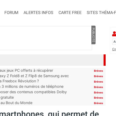
FORUM
ALERTES INFOS
CARTE FREE
SITES THÉMA-
PUBLICITÉ
Cr
x jeux PC offerts à récupérer
Brèves
laxy Z Fold8 et Z Flip8 de Samsung avec
Brèves
 la Freebox Révolution ?
Brèves
’à 3 millions de numéros de téléphone
Brèves
proposer des contenus compatibles Dolby
Brèves
gratuite
Brèves
t au Bout du Monde
Brèves
 smartphones, qui permet de