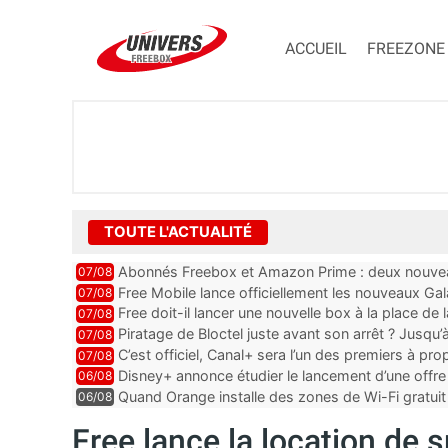
ACCUEIL
FREEZONE
TOUTE L'ACTUALITÉ
Abonnés Freebox et Amazon Prime : deux nouveau
07/08
Free Mobile lance officiellement les nouveaux Ga
07/08
des promos et des cadeaux
Free doit-il lancer une nouvelle box à la place de
07/08
Piratage de Bloctel juste avant son arrêt ? Jusqu
07/08
auraient fuité
C’est officiel, Canal+ sera l’un des premiers à 
07/08
Vision 2
Disney+ annonce étudier le lancement d’une offre 
06/08
Quand Orange installe des zones de Wi-Fi gratui
06/08
Free lance la location de