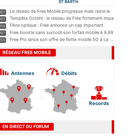
ST BARTH
Le réseau de Free Mobile progresse mais reste le
/01
m
...
Tempête Goretti : le réseau de Free fortement impa
/01
...
Fibre optique : Free annonce un cap important
/10
pass
...
Free booste sans surcoût son forfait mobile à 9,99
/07
...
Free Pro lance son offre de flotte mobile 5G à La
...
/05
RÉSEAU FREE MOBILE
Antennes
Débits
Records
EN DIRECT DU FORUM