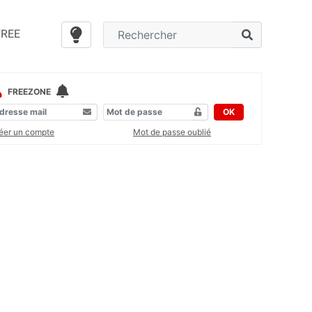
FREE
FREEZONE
OK
éer un compte
Mot de passe oublié