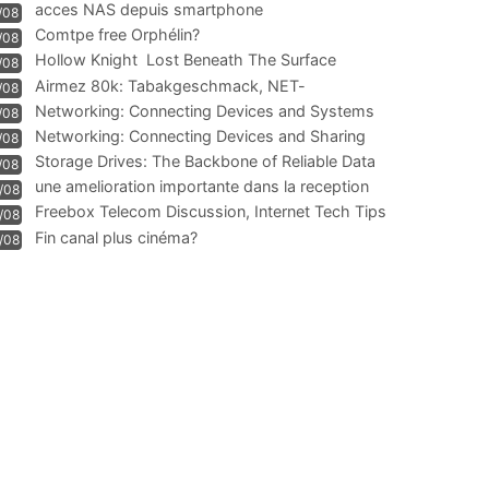
acces NAS depuis smartphone
/08
Comtpe free Orphélin?
/08
Hollow Knight  Lost Beneath The Surface
/08
Airmez 80k: Tabakgeschmack, NET-
/08
Technologie und Leistung im
Networking: Connecting Devices and Systems
/08
Networking: Connecting Devices and Sharing
/08
Information
Storage Drives: The Backbone of Reliable Data
/08
Management
une amelioration importante dans la reception
/08
WIFI
Freebox Telecom Discussion, Internet Tech Tips
/08
Communi
Fin canal plus cinéma?
/08