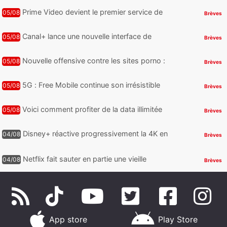
appareil pointe le bout de...
Prime Video devient le premier service de
05/08
Brèves
streaming à franchir un nouveau cap en
HDR avec ce lancement
Canal+ lance une nouvelle interface de
05/08
Brèves
navigation sur iOS
Nouvelle offensive contre les sites porno :
05/08
Brèves
31 plateformes pourraient bientôt être
bloquées par Orange, Free, SF...
5G : Free Mobile continue son irrésistible
05/08
Brèves
remontée sur la bande reine, Bouygues
Telecom plus que jamais sous pr...
Voici comment profiter de la data illimitée
05/08
Brèves
chez Bouygues Telecom sans surcoût,
avec quelques limites à connaître
Disney+ réactive progressivement la 4K en
04/08
Brèves
France, certains abonnés peuvent
demander un remboursement
Netflix fait sauter en partie une vieille
04/08
Brèves
limitation sur la 4K
App store
Play Store