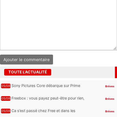
TOUTE L'ACTUALITÉ
Sony Pictures Core débarque sur Prime
05/08
Brèves
Video avec des centaines de films et 7
jours offerts
Freebox : vous payez peut-être pour rien,
05/08
Brèves
voici comment retrouver et supprimer vos
abonnements TV oubliés
Ca s’est passé chez Free et dans les
05/08
Brèves
télécoms : Free dénonce et agit, un nouvel