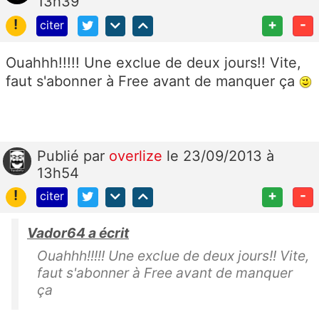
13h39
!
+
-
citer
Ouahhh!!!!! Une exclue de deux jours!! Vite,
faut s'abonner à Free avant de manquer ça
Publié
par
overlize
le 23/09/2013 à
13h54
!
+
-
citer
Vador64 a écrit
Ouahhh!!!!! Une exclue de deux jours!! Vite,
faut s'abonner à Free avant de manquer
ça