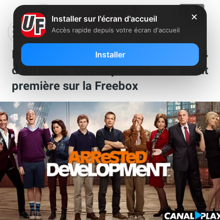
✕
Installer sur l'écran d'accueil
Accès rapide depuis votre écran d'accueil
Free et Canalplay lancent la saison 4
Installer
d’Arrested Developement en avant
première sur la Freebox