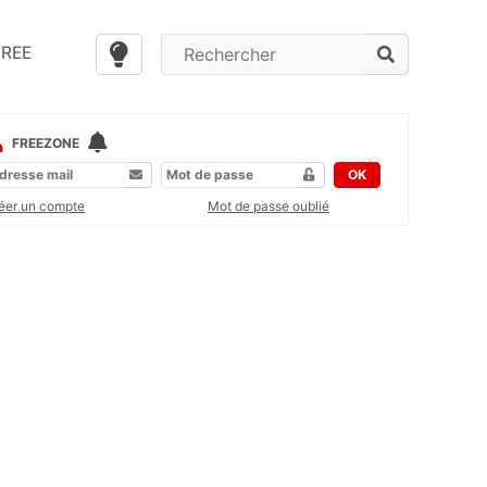
FREE
FREEZONE
OK
éer un compte
Mot de passe oublié