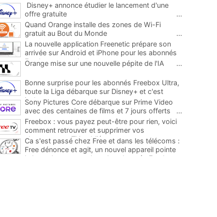
Disney+ annonce étudier le lancement d'une
offre gratuite
...
Quand Orange installe des zones de Wi-Fi
gratuit au Bout du Monde
...
La nouvelle application Freenetic prépare son
arrivée sur Android et iPhone pour les abonnés
Freebox, testez la
...
Orange mise sur une nouvelle pépite de l'IA
...
Bonne surprise pour les abonnés Freebox Ultra,
toute la Liga débarque sur Disney+ et c'est
inclus
...
Sony Pictures Core débarque sur Prime Video
avec des centaines de films et 7 jours offerts
...
Freebox : vous payez peut-être pour rien, voici
comment retrouver et supprimer vos
abonnements TV oubliés
...
Ca s'est passé chez Free et dans les télécoms :
Free dénonce et agit, un nouvel appareil pointe
le bout de son nez chez des abonnés Freebox...
...