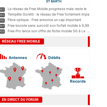
ST BARTH
Le réseau de Free Mobile progresse mais reste le
/01
m
...
Tempête Goretti : le réseau de Free fortement impa
/01
...
Fibre optique : Free annonce un cap important
/10
pass
...
Free booste sans surcoût son forfait mobile à 9,99
/07
...
Free Pro lance son offre de flotte mobile 5G à La
...
/05
RÉSEAU FREE MOBILE
Antennes
Débits
Records
EN DIRECT DU FORUM