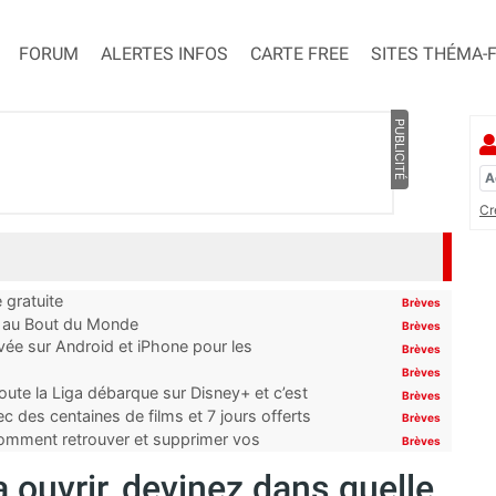
FORUM
ALERTES INFOS
CARTE FREE
SITES THÉMA-
PUBLICITÉ
Cr
 gratuite
Brèves
t au Bout du Monde
Brèves
ivée sur Android et iPhone pour les
Brèves
Brèves
oute la Liga débarque sur Disney+ et c’est
Brèves
 des centaines de films et 7 jours offerts
Brèves
 comment retrouver et supprimer vos
Brèves
 ouvrir, devinez dans quelle