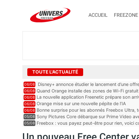
ACCUEIL
FREEZONE
TOUTE L'ACTUALITÉ
Disney+ annonce étudier le lancement d’une offre
06/08
Quand Orange installe des zones de Wi-Fi gratui
06/08
La nouvelle application Freenetic prépare son arr
06/08
abonnés Freebox, testez la
Orange mise sur une nouvelle pépite de l’IA
06/08
Bonne surprise pour les abonnés Freebox Ultra, t
06/08
inclus
Sony Pictures Core débarque sur Prime Video avec
05/08
Freebox : vous payez peut-être pour rien, voici
05/08
abonnements TV oubliés
Un nouveau Free Center va