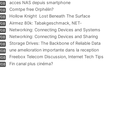
acces NAS depuis smartphone
/08
Comtpe free Orphélin?
/08
Hollow Knight  Lost Beneath The Surface
/08
Airmez 80k: Tabakgeschmack, NET-
/08
Technologie und Leistung im
Networking: Connecting Devices and Systems
/08
Networking: Connecting Devices and Sharing
/08
Information
Storage Drives: The Backbone of Reliable Data
/08
Management
une amelioration importante dans la reception
/08
WIFI
Freebox Telecom Discussion, Internet Tech Tips
/08
Communi
Fin canal plus cinéma?
/08