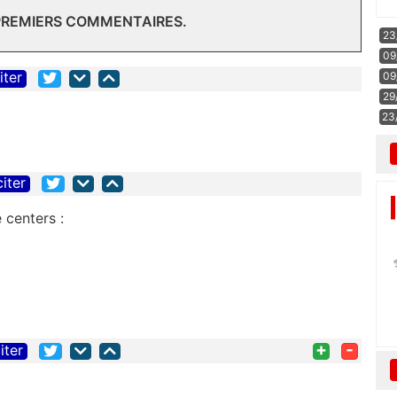
 PREMIERS COMMENTAIRES.
23
09
iter
09
29
23
citer
e centers :
+
-
iter