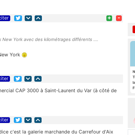
+
-
citer
x New York avec des kilométrages différents ....
 New York
N
T
citer
l
F
mmercial CAP 3000 à Saint-Laurent du Var (à côté de
citer
ndice c'est la galerie marchande du Carrefour d'Aix