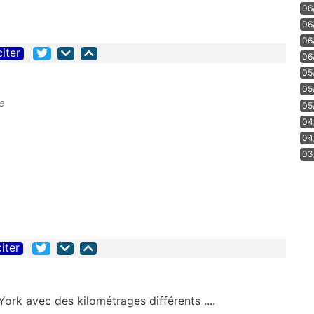
06
06
06
citer
06
05
05
le
05
04
04
03
citer
ork avec des kilométrages différents ....