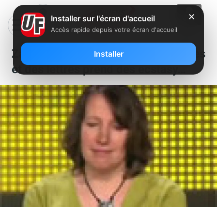
✕
Installer sur l'écran d'accueil
Accès rapide depuis votre écran d'accueil
Zapping : Une candidate des chiffres
Installer
et des lettres prend des ecstasy…