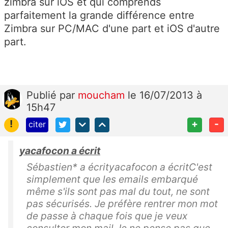
zimbra sur iOS et qui comprends
parfaitement la grande différence entre
Zimbra sur PC/MAC d'une part et iOS d'autre
part.
Publié
par
moucham
le 16/07/2013 à
15h47
!
+
-
citer
yacafocon a écrit
Sébastien* a écrityacafocon a écritC'est
simplement que les emails embarqué
même s'ils sont pas mal du tout, ne sont
pas sécurisés. Je préfère rentrer mon mot
de passe à chaque fois que je veux
consulter mon mail.Je ne pense pas que