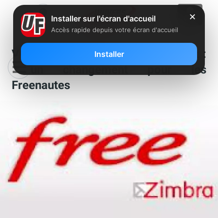
✕
Installer sur l'écran d'accueil
Accès rapide depuis votre écran d'accueil
VMware revend Zimbra à Telligent :
Installer
aucun changement pour les
Freenautes