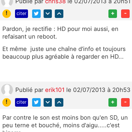
Publié
par
chris38
le 02/07/2013 à 20h51
!
+
-
citer
Pardon, je rectifie : HD pour moi aussi, en
refaisant un reboot.
Et même juste une chaîne d'info et toujours
beaucoup plus agréable à regarder en HD...
Publié
par
erik101
le 02/07/2013 à 20h53
!
+
-
citer
Par contre le son est moins bon qu'en SD, un
peu terne et bouché, moins d'aigu.....c'est