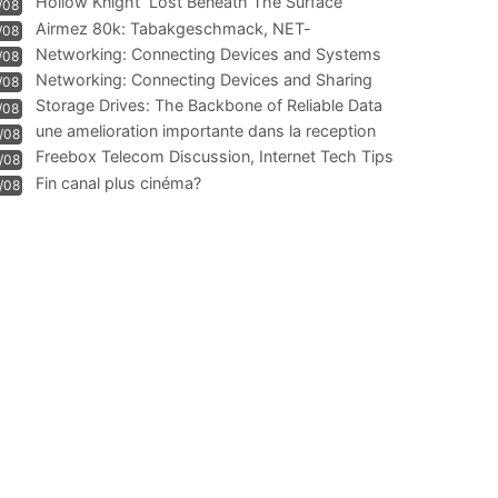
Hollow Knight  Lost Beneath The Surface
/08
Airmez 80k: Tabakgeschmack, NET-
/08
Technologie und Leistung im
Networking: Connecting Devices and Systems
/08
Networking: Connecting Devices and Sharing
/08
Information
Storage Drives: The Backbone of Reliable Data
/08
Management
une amelioration importante dans la reception
/08
WIFI
Freebox Telecom Discussion, Internet Tech Tips
/08
Communi
Fin canal plus cinéma?
/08