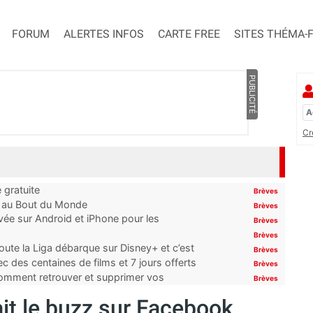
FORUM
ALERTES INFOS
CARTE FREE
SITES THÉMA-
PUBLICITÉ
Cr
 gratuite
Brèves
t au Bout du Monde
Brèves
ivée sur Android et iPhone pour les
Brèves
Brèves
oute la Liga débarque sur Disney+ et c’est
Brèves
 des centaines de films et 7 jours offerts
Brèves
 comment retrouver et supprimer vos
Brèves
t le buzz sur Facebook.