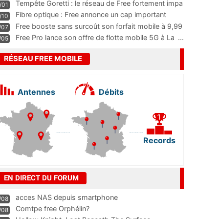
m
...
Tempête Goretti : le réseau de Free fortement impa
/01
...
Fibre optique : Free annonce un cap important
/10
pass
...
Free booste sans surcoût son forfait mobile à 9,99
/07
...
Free Pro lance son offre de flotte mobile 5G à La
...
/05
RÉSEAU FREE MOBILE
Antennes
Débits
Records
EN DIRECT DU FORUM
acces NAS depuis smartphone
/08
Comtpe free Orphélin?
/08