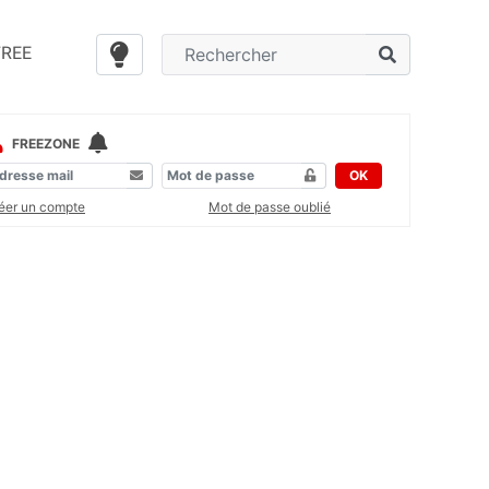
FREE
FREEZONE
OK
éer un compte
Mot de passe oublié