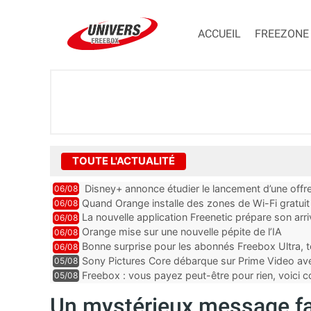
ACCUEIL
FREEZONE
TOUTE L'ACTUALITÉ
Disney+ annonce étudier le lancement d’une offre
06/08
Quand Orange installe des zones de Wi-Fi gratui
06/08
La nouvelle application Freenetic prépare son arr
06/08
abonnés Freebox, testez la
Orange mise sur une nouvelle pépite de l’IA
06/08
Bonne surprise pour les abonnés Freebox Ultra, t
06/08
inclus
Sony Pictures Core débarque sur Prime Video avec
05/08
Freebox : vous payez peut-être pour rien, voici
05/08
abonnements TV oubliés
Un mystérieux message fai