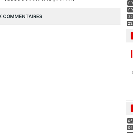
09
09
X COMMENTAIRES
29
23
06
06