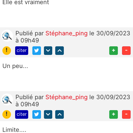
Elle est vraiment
Publié
par
Stéphane_ping
le 30/09/2023
à 09h49
!
+
-
citer
Un peu...
Publié
par
Stéphane_ping
le 30/09/2023
à 09h49
!
+
-
citer
Limite....