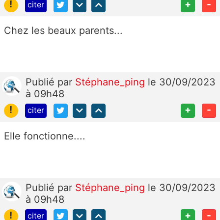
!
+
-
citer
Chez les beaux parents...
Publié
par
Stéphane_ping
le 30/09/2023
à 09h48
!
+
-
citer
Elle fonctionne....
Publié
par
Stéphane_ping
le 30/09/2023
à 09h48
!
+
-
citer