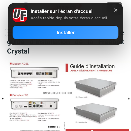
✕
Installer sur l'écran d'accueil
Accès rapide depuis votre écran d'accueil
Découvrez, en avant-première, le
Installer
guide d’installation de la Freebox
Crystal