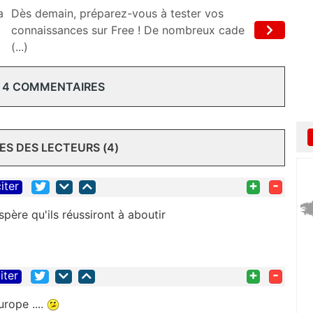
a
Dès demain, préparez-vous à tester vos
connaissances sur Free ! De nombreux cade
(...)
 4 COMMENTAIRES
S DES LECTEURS (4)
+
-
iter
espère qu'ils réussiront à aboutir
+
-
iter
urope ....