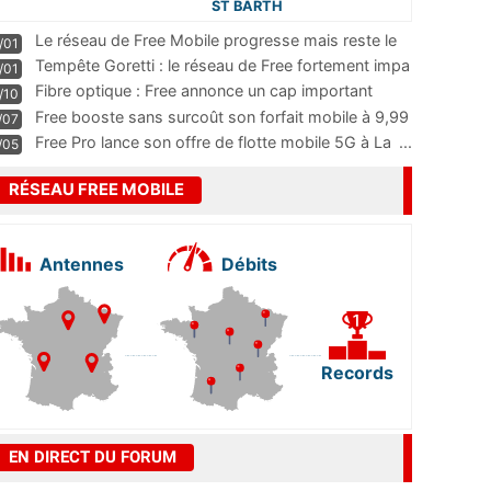
ST BARTH
Le réseau de Free Mobile progresse mais reste le
/01
m
...
Tempête Goretti : le réseau de Free fortement impa
/01
...
Fibre optique : Free annonce un cap important
/10
pass
...
Free booste sans surcoût son forfait mobile à 9,99
/07
...
Free Pro lance son offre de flotte mobile 5G à La
...
/05
RÉSEAU FREE MOBILE
Antennes
Débits
Records
EN DIRECT DU FORUM