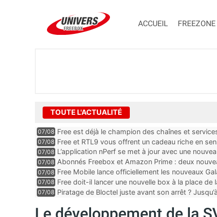
ACCUEIL
FREEZONE
TOUTE L'ACTUALITÉ
Free est déjà le champion des chaînes et services 
07/08
encore au moin...
Free et RTL9 vous offrent un cadeau riche en sens
07/08
l’obtenir
L’application nPerf se met à jour avec une nouvea
07/08
Mobile, Orange, SFR ...
Abonnés Freebox et Amazon Prime : deux nouveau
07/08
Free Mobile lance officiellement les nouveaux Ga
07/08
des promos et des cadeaux
Free doit-il lancer une nouvelle box à la place de
07/08
Piratage de Bloctel juste avant son arrêt ? Jusqu
07/08
auraient fuité
Le développement de la 