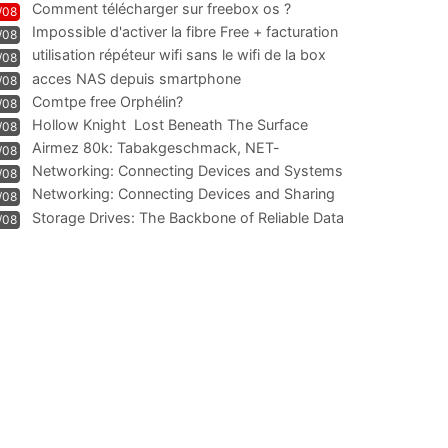
Comment télécharger sur freebox os ?
/08
Impossible d'activer la fibre Free + facturation
/08
résiliation
utilisation répéteur wifi sans le wifi de la box
/08
acces NAS depuis smartphone
/08
Comtpe free Orphélin?
/08
Hollow Knight  Lost Beneath The Surface
/08
Airmez 80k: Tabakgeschmack, NET-
/08
Technologie und Leistung im
Networking: Connecting Devices and Systems
/08
Networking: Connecting Devices and Sharing
/08
Information
Storage Drives: The Backbone of Reliable Data
/08
Management