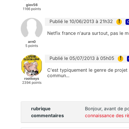
giov56
1166 points
!
Publié le 10/06/2013 à 21h32
c
Netfix france n'aura surtout, pas le
arn0
5 points
!
Publié le 05/07/2013 à 05h05
C'est typiquement le genre de projet
commun...
rootkeys
2394 points
rubrique
Bonjour, avant de po
commentaires
connaissance des rè