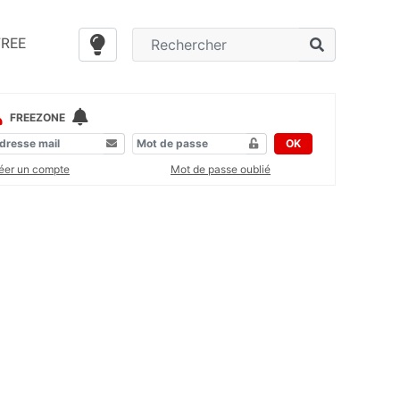
FREE
FREEZONE
OK
éer un compte
Mot de passe oublié