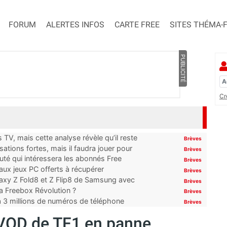
FORUM
ALERTES INFOS
CARTE FREE
SITES THÉMA-
PUBLICITÉ
Cr
TV, mais cette analyse révèle qu’il reste
Brèves
ations fortes, mais il faudra jouer pour
Brèves
uté qui intéressera les abonnés Free
Brèves
x jeux PC offerts à récupérer
Brèves
laxy Z Fold8 et Z Flip8 de Samsung avec
Brèves
 la Freebox Révolution ?
Brèves
’à 3 millions de numéros de téléphone
Brèves
SVOD de TF1 en panne