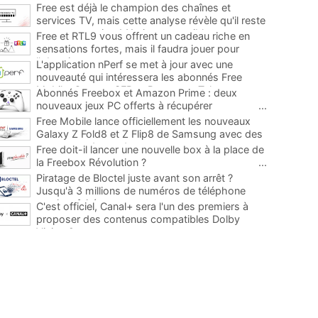
Free est déjà le champion des chaînes et
services TV, mais cette analyse révèle qu'il reste
encore au moins 141 ajouts possibles
...
Free et RTL9 vous offrent un cadeau riche en
sensations fortes, mais il faudra jouer pour
l'obtenir
...
L'application nPerf se met à jour avec une
nouveauté qui intéressera les abonnés Free
Mobile, Orange, SFR et Bouygues Telecom
...
Abonnés Freebox et Amazon Prime : deux
nouveaux jeux PC offerts à récupérer
...
Free Mobile lance officiellement les nouveaux
Galaxy Z Fold8 et Z Flip8 de Samsung avec des
promos et des cadeaux
...
Free doit-il lancer une nouvelle box à la place de
la Freebox Révolution ?
...
Piratage de Bloctel juste avant son arrêt ?
Jusqu'à 3 millions de numéros de téléphone
auraient fuité
...
C'est officiel, Canal+ sera l'un des premiers à
proposer des contenus compatibles Dolby
Vision 2
...