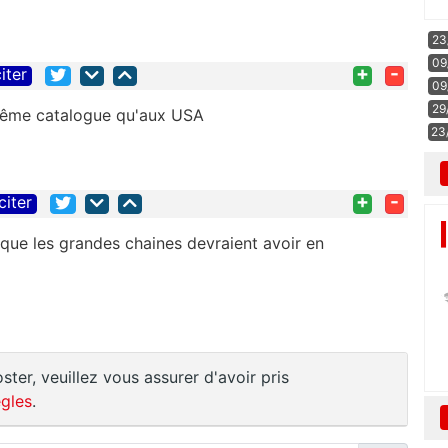
23
09
+
-
iter
09
29
 même catalogue qu'aux USA
23
+
-
citer
 que les grandes chaines devraient avoir en
ster, veuillez vous assurer d'avoir pris
gles
.