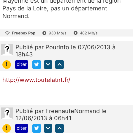
Mayenne est un département de la région
Pays de la Loire, pas un département
Normand.
Freebox Pop
930 Mb/s
482 Mb/s
Publié
par
PourInfo
le 07/06/2013 à
18h43
!
citer
http://www.toutelatnt.fr/
Publié
par
FreenauteNormand
le
12/06/2013 à 06h41
!
citer