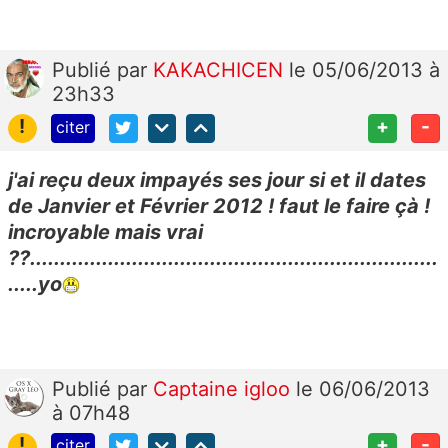
Publié
par
KAKACHICEN
le 05/06/2013 à
23h33
!
+
-
citer
j'ai reçu deux impayés ses jour si et il dates
de Janvier et Février 2012 ! faut le faire çà !
incroyable mais vrai
??....................................................................
.....yo
Publié
par
Captaine igloo
le 06/06/2013
à 07h48
!
+
-
citer