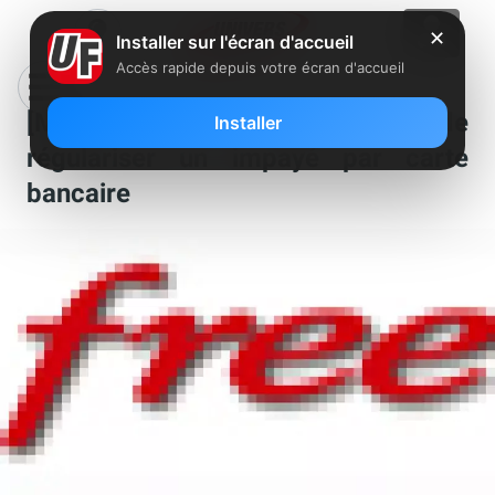
✕
Installer sur l'écran d'accueil
Accès rapide depuis votre écran d'accueil
[MàJ] Free : Impossible de
Installer
régulariser un impayé par carte
bancaire