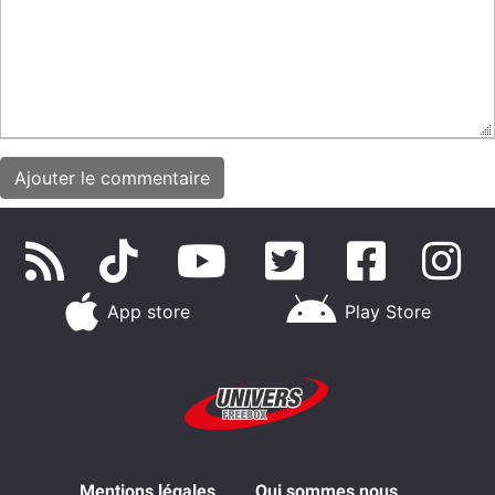
App store
Play Store
Mentions légales
Qui sommes nous