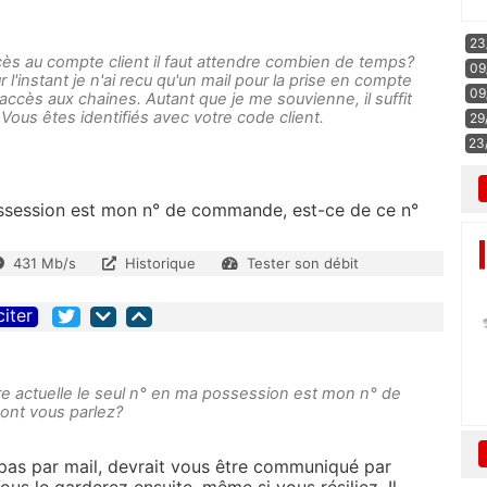
23
accès au compte client il faut attendre combien de temps?
09
l'instant je n'ai recu qu'un mail pour la prise en compte
09
 accès aux chaines. Autant que je me souvienne, il suffit
. Vous êtes identifiés avec votre code client.
29
23
possession est mon n° de commande, est-ce de ce n°
431 Mb/s
Historique
Tester son débit
citer
ure actuelle le seul n° en ma possession est mon n° de
ont vous parlez?
z pas par mail, devrait vous être communiqué par