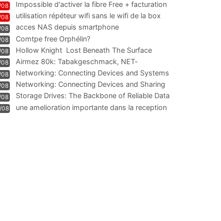
Impossible d'activer la fibre Free + facturation
/08
résiliation
utilisation répéteur wifi sans le wifi de la box
/08
acces NAS depuis smartphone
/08
Comtpe free Orphélin?
/08
Hollow Knight  Lost Beneath The Surface
/08
Airmez 80k: Tabakgeschmack, NET-
/08
Technologie und Leistung im
Networking: Connecting Devices and Systems
/08
Networking: Connecting Devices and Sharing
/08
Information
Storage Drives: The Backbone of Reliable Data
/08
Management
une amelioration importante dans la reception
/08
WIFI