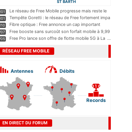
ST BARTH
Le réseau de Free Mobile progresse mais reste le
/01
m
...
Tempête Goretti : le réseau de Free fortement impa
/01
...
Fibre optique : Free annonce un cap important
/10
pass
...
Free booste sans surcoût son forfait mobile à 9,99
/07
...
Free Pro lance son offre de flotte mobile 5G à La
...
/05
RÉSEAU FREE MOBILE
Antennes
Débits
Records
EN DIRECT DU FORUM