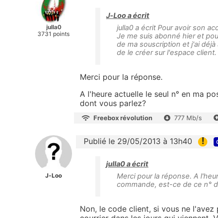
J-Loo a écrit
julla0
julla0 a écrit Pour avoir son 
3731 points
Je me suis abonné hier et pour 
de ma souscription et j'ai déjà
de le créer sur l'espace client
Merci pour la réponse.
A l'heure actuelle le seul n° en ma 
dont vous parlez?
Freebox révolution
777 Mb/s
!
Publié le 29/05/2013 à 13h40
julla0 a écrit
J-Loo
Merci pour la réponse. A l'he
commande, est-ce de ce n° d
Non, le code client, si vous ne l'ave