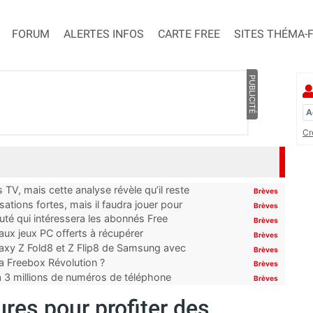
FORUM
ALERTES INFOS
CARTE FREE
SITES THÉMA-
PUBLICITÉ
Cr
TV, mais cette analyse révèle qu’il reste
Brèves
ations fortes, mais il faudra jouer pour
Brèves
uté qui intéressera les abonnés Free
Brèves
x jeux PC offerts à récupérer
Brèves
laxy Z Fold8 et Z Flip8 de Samsung avec
Brèves
 la Freebox Révolution ?
Brèves
’à 3 millions de numéros de téléphone
Brèves
res pour profiter des