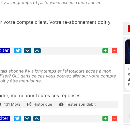
il y a longtemps et j'ai toujours accès a mon ancien
ur votre compte client. Votre ré-abonnement doit y
+
-
citer
L
'etais abonné il y a longtemps et j'ai toujours accès a mon
R
tiliser? Oui, dans ce cas vous pouvez aller sur votre compte
d
oit y être mentionné.
F
t
ttendre, merci pour toutes ces réponses.
431 Mb/s
Historique
Tester son débit
+
-
citer