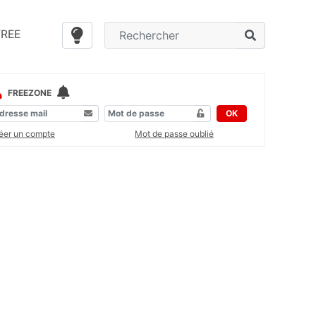
FREE
FREEZONE
OK
éer un compte
Mot de passe oublié