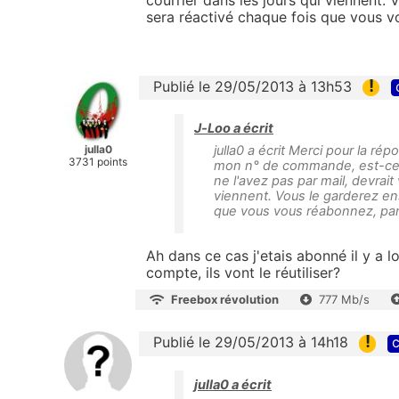
courrier dans les jours qui viennent. 
sera réactivé chaque fois que vous v
!
Publié le 29/05/2013 à 13h53
J-Loo a écrit
julla0
julla0 a écrit Merci pour la ré
3731 points
mon n° de commande, est-ce de
ne l'avez pas par mail, devrai
viennent. Vous le garderez ens
que vous vous réabonnez, par 
Ah dans ce cas j'etais abonné il y a 
compte, ils vont le réutiliser?
Freebox révolution
777 Mb/s
!
Publié le 29/05/2013 à 14h18
c
julla0 a écrit