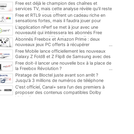
Free est déjà le champion des chaînes et
services TV, mais cette analyse révèle qu'il reste
encore au moins 141 ajouts possibles
...
Free et RTL9 vous offrent un cadeau riche en
sensations fortes, mais il faudra jouer pour
l'obtenir
...
L'application nPerf se met à jour avec une
nouveauté qui intéressera les abonnés Free
Mobile, Orange, SFR et Bouygues Telecom
...
Abonnés Freebox et Amazon Prime : deux
nouveaux jeux PC offerts à récupérer
...
Free Mobile lance officiellement les nouveaux
Galaxy Z Fold8 et Z Flip8 de Samsung avec des
promos et des cadeaux
...
Free doit-il lancer une nouvelle box à la place de
la Freebox Révolution ?
...
Piratage de Bloctel juste avant son arrêt ?
Jusqu'à 3 millions de numéros de téléphone
auraient fuité
...
C'est officiel, Canal+ sera l'un des premiers à
proposer des contenus compatibles Dolby
Vision 2
...