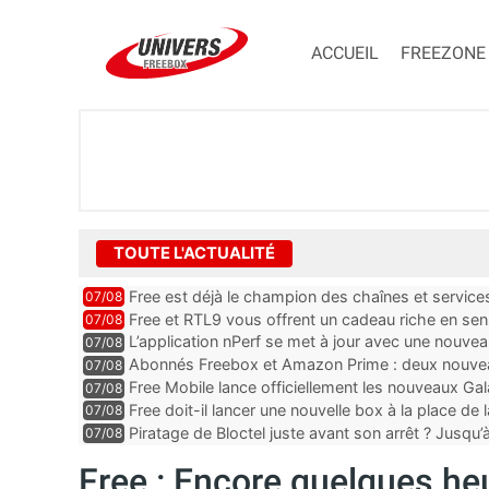
ACCUEIL
FREEZONE
TOUTE L'ACTUALITÉ
Free est déjà le champion des chaînes et services 
07/08
encore au moin...
Free et RTL9 vous offrent un cadeau riche en sens
07/08
l’obtenir
L’application nPerf se met à jour avec une nouvea
07/08
Mobile, Orange, SFR ...
Abonnés Freebox et Amazon Prime : deux nouveau
07/08
Free Mobile lance officiellement les nouveaux Ga
07/08
des promos et des cadeaux
Free doit-il lancer une nouvelle box à la place de
07/08
Piratage de Bloctel juste avant son arrêt ? Jusqu
07/08
auraient fuité
Free : Encore quelques heu