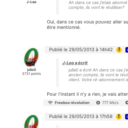
J-Loo
Ah dans ce cas j'etais abonné 
compte, ils vont le réutiliser?
Oui, dans ce cas vous pouvez aller s
être mentionné.
!
Publié le 29/05/2013 à 14h42
J-Loo a écrit
julla0
julla0 a écrit Ah dans ce cas j
3731 points
ancien compte, ils vont le réu
client. Votre ré-abonnement d
Pour l'instant il n'y a rien, je vais a
Freebox révolution
777 Mb/s
!
Publié le 29/05/2013 à 17h58