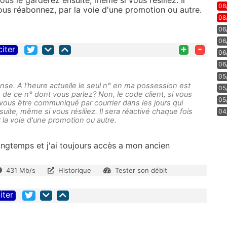
Vous le garderez ensuite, même si vous résiliez. Il
08
ous réabonnez, par la voie d'une promotion ou autre.
08
06
06
+
-
citer
06
06
05
ponse. A l'heure actuelle le seul n° en ma possession est
05
 ce n° dont vous parlez? Non, le code client, si vous
05
t vous être communiqué par courrier dans les jours qui
uite, même si vous résiliez. Il sera réactivé chaque fois
04
la voie d'une promotion ou autre.
longtemps et j'ai toujours accès a mon ancien
431 Mb/s
Historique
Tester son débit
iter