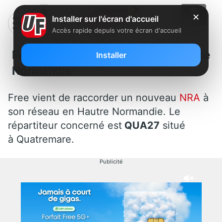
✕
Installer sur l'écran d'accueil
Accès rapide depuis votre écran d'accueil
Free : Un nouveau NRA en Haute
Installer
Normandie
Free vient de raccorder un nouveau
NRA
à
son réseau en Hautre Normandie. Le
répartiteur concerné est
QUA27
situé
à Quatremare.
Publicité