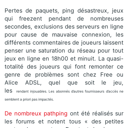
Pertes de paquets, ping désastreux, jeux
qui freezent pendant de nombreuses
secondes, exclusions des serveurs en ligne
pour cause de mauvaise connexion, les
différents commentaires de joueurs laissent
penser une saturation du réseau pour tout
jeux en ligne en 18h00 et minuit. La quasi-
totalité des joueurs qui font remonter ce
genre de problèmes sont chez Free ou
Alice ADSL, quel que soit le jeu,
les
rendant
injouables. Les abonnés d’autres fournisseurs d’accès ne
semblent a priori pas impactés.
De nombreux pathping
ont été réalisés sur
les forums et notent tous « des petites