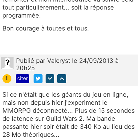
tout particulièrement... soit la réponse
programmée.
Bon courage à toutes et tous.
Publié
par
Valcryst
le 24/09/2013 à
20h25
!
citer
Si ce n'était que les géants du jeu en ligne,
mais non depuis hier j'experiment le
MMORPG déconnecté... Plus de 15 secondes
de latence sur Guild Wars 2. Ma bande
passante hier soir était de 340 Ko au lieu des
28 Mo théoriques...