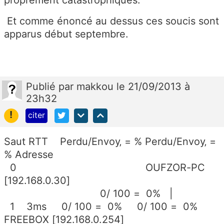
proprement catastrophiques.
Et comme énoncé au dessus ces soucis sont
apparus début septembre.
Publié
par
makkou
le 21/09/2013 à
23h32
!
citer
Saut RTT Perdu/Envoy‚ = % Perdu/Envoy‚ =
% Adresse
0 OUFZOR-PC
[192.168.0.30]
0/ 100 = 0% |
1 3ms 0/ 100 = 0% 0/ 100 = 0%
FREEBOX [192.168.0.254]