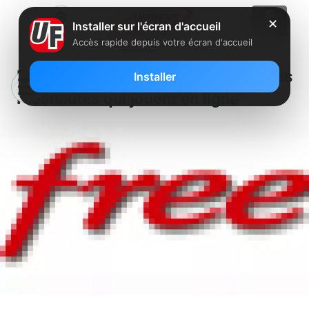
✕
Installer sur l'écran d'accueil
Accès rapide depuis votre écran d'accueil
Problèmes de latence pour les
Installer
Freenautes qui jouent en ligne