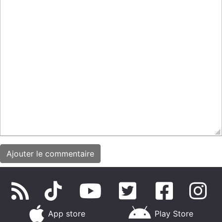
App store
Play Store