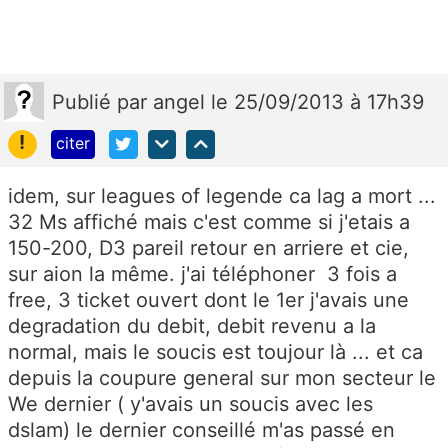
Publié
par
angel
le 25/09/2013 à 17h39
!
citer
idem, sur leagues of legende ca lag a mort ...
32 Ms affiché mais c'est comme si j'etais a
150-200, D3 pareil retour en arriere et cie,
sur aion la même. j'ai téléphoner 3 fois a
free, 3 ticket ouvert dont le 1er j'avais une
degradation du debit, debit revenu a la
normal, mais le soucis est toujour là ... et ca
depuis la coupure general sur mon secteur le
We dernier ( y'avais un soucis avec les
dslam) le dernier conseillé m'as passé en