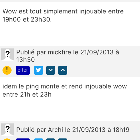
Wow est tout simplement injouable entre
19h00 et 23h30.
Publié
par
mickfire
le 21/09/2013 à
13h30
!
citer
idem le ping monte et rend injouable wow
entre 21h et 23h
Publié
par
Archi
le 21/09/2013 à 18h19