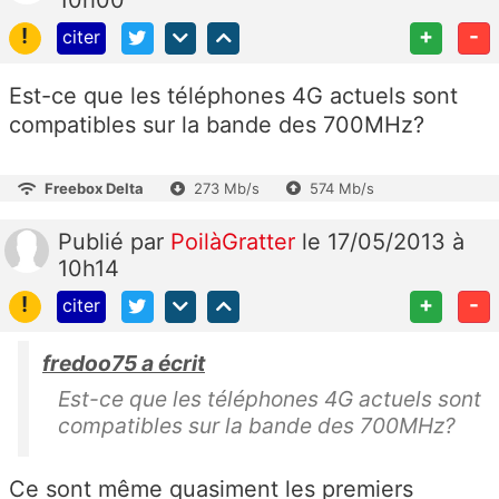
10h00
!
+
-
citer
Est-ce que les téléphones 4G actuels sont
compatibles sur la bande des 700MHz?
Freebox Delta
273 Mb/s
574 Mb/s
Publié
par
PoilàGratter
le 17/05/2013 à
10h14
!
+
-
citer
fredoo75 a écrit
Est-ce que les téléphones 4G actuels sont
compatibles sur la bande des 700MHz?
Ce sont même quasiment les premiers