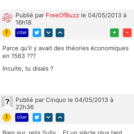
Publié
par
FreeOfBuzz
le 04/05/2013 à
16h18
!
+
-
citer
Parce qu'il y avait des théories économiques
en 1563 ???
Inculte, tu disais ?
Publié
par
Cinquo
le 04/05/2013 à
22h36
!
citer
Bien sur, relis Sully... Et un siècle plus tard