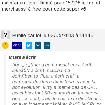
maintenant tout illimité pour 15.99€ le top et
merci aussi à free pour cette super v6
Publié
par
lol
le 03/05/2013 à 14h46
!
citer
imars a écrit
fiber_to_fiber a écrit moucham a écrit
lalin30fr a écrit moucham a
écritfiber_to_fiber a écrit craft a
écritregardez les cables fournis avec la
box evolution, il n'y a même pas de CPL,
les cables font 50 cm maxi! on tire sur ce
que l'on peut, c'est le cas de le dire!Quand
on a un logement câblé en RJ45, le CPL on