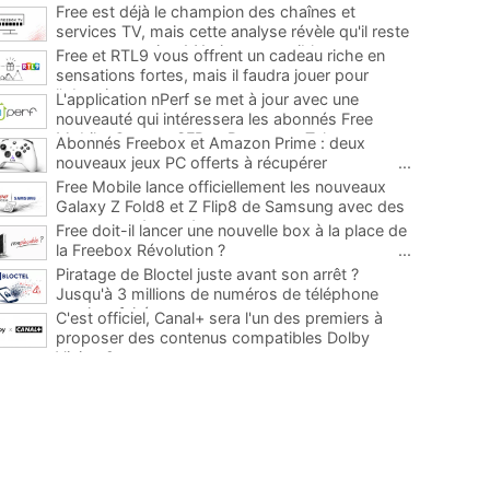
Free est déjà le champion des chaînes et
services TV, mais cette analyse révèle qu'il reste
encore au moins 141 ajouts possibles
...
Free et RTL9 vous offrent un cadeau riche en
sensations fortes, mais il faudra jouer pour
l'obtenir
...
L'application nPerf se met à jour avec une
nouveauté qui intéressera les abonnés Free
Mobile, Orange, SFR et Bouygues Telecom
...
Abonnés Freebox et Amazon Prime : deux
nouveaux jeux PC offerts à récupérer
...
Free Mobile lance officiellement les nouveaux
Galaxy Z Fold8 et Z Flip8 de Samsung avec des
promos et des cadeaux
...
Free doit-il lancer une nouvelle box à la place de
la Freebox Révolution ?
...
Piratage de Bloctel juste avant son arrêt ?
Jusqu'à 3 millions de numéros de téléphone
auraient fuité
...
C'est officiel, Canal+ sera l'un des premiers à
proposer des contenus compatibles Dolby
Vision 2
...