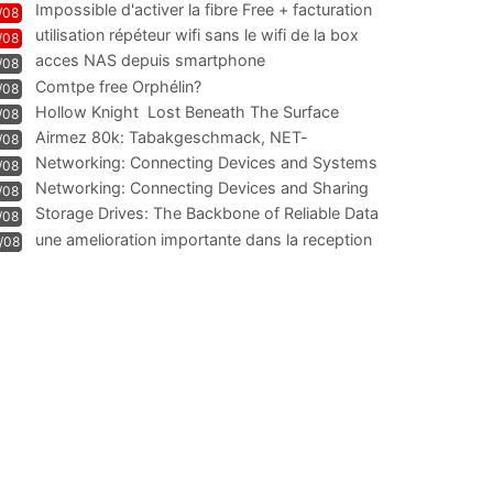
Impossible d'activer la fibre Free + facturation
/08
résiliation
utilisation répéteur wifi sans le wifi de la box
/08
acces NAS depuis smartphone
/08
Comtpe free Orphélin?
/08
Hollow Knight  Lost Beneath The Surface
/08
Airmez 80k: Tabakgeschmack, NET-
/08
Technologie und Leistung im
Networking: Connecting Devices and Systems
/08
Networking: Connecting Devices and Sharing
/08
Information
Storage Drives: The Backbone of Reliable Data
/08
Management
une amelioration importante dans la reception
/08
WIFI