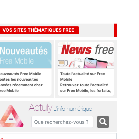
VOS SITES THÉMATIQUES FREE
ouveautés Free Mobile
Toute l'actualité sur Free
outes les nouveautés
Mobile
ancées récemment chez
Retrouvez toute l'actualité
ree Mobile
sur Free Mobile, les forfaits,
le déploiement 4G, 5G, les
promos, les nouveautés et
Actuly
bien plus encore
L'info numérique