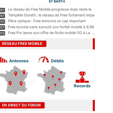
ST BARTH
Le réseau de Free Mobile progresse mais reste le
/01
m
...
Tempête Goretti : le réseau de Free fortement impa
/01
...
Fibre optique : Free annonce un cap important
/10
pass
...
Free booste sans surcoût son forfait mobile à 9,99
/07
...
Free Pro lance son offre de flotte mobile 5G à La
...
/05
RÉSEAU FREE MOBILE
Antennes
Débits
Records
EN DIRECT DU FORUM