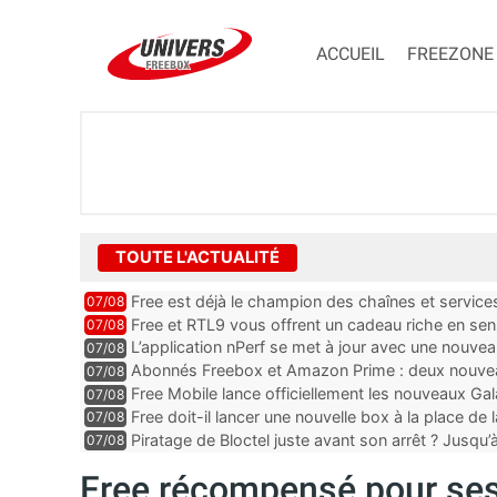
ACCUEIL
FREEZONE
TOUTE L'ACTUALITÉ
Free est déjà le champion des chaînes et services 
07/08
encore au moin...
Free et RTL9 vous offrent un cadeau riche en sens
07/08
l’obtenir
L’application nPerf se met à jour avec une nouvea
07/08
Mobile, Orange, SFR ...
Abonnés Freebox et Amazon Prime : deux nouveau
07/08
Free Mobile lance officiellement les nouveaux Ga
07/08
des promos et des cadeaux
Free doit-il lancer une nouvelle box à la place de
07/08
Piratage de Bloctel juste avant son arrêt ? Jusqu
07/08
auraient fuité
Free récompensé pour ses