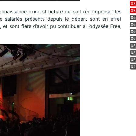
08
08
onnaissance d’une structure qui sait récompenser les
06
e salariés présents depuis le départ sont en effet
06
 et sont fiers d’avoir pu contribuer à l’odyssée Free,
06
06
05
05
05
04