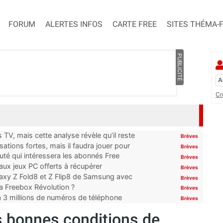
FORUM
ALERTES INFOS
CARTE FREE
SITES THÉMA-
PUBLICITÉ
Cr
TV, mais cette analyse révèle qu’il reste
Brèves
ations fortes, mais il faudra jouer pour
Brèves
uté qui intéressera les abonnés Free
Brèves
x jeux PC offerts à récupérer
Brèves
laxy Z Fold8 et Z Flip8 de Samsung avec
Brèves
 la Freebox Révolution ?
Brèves
’à 3 millions de numéros de téléphone
Brèves
 bonnes conditions de