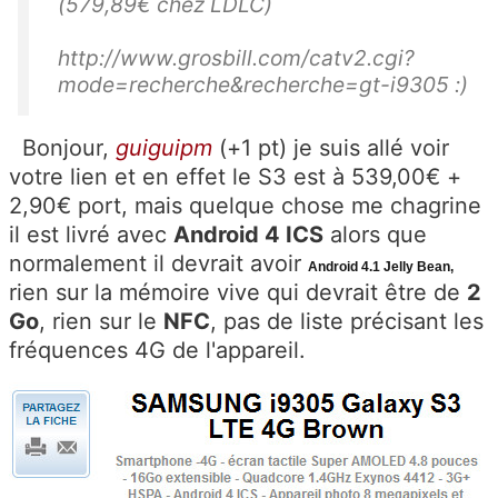
(579,89€ chez LDLC)
http://www.grosbill.com/catv2.cgi?
mode=recherche&recherche=gt-i9305 :)
Bonjour,
guiguipm
(+1 pt) je suis allé voir
votre lien et en effet le S3 est à 539,00€ +
2,90€ port, mais quelque chose me chagrine
il est livré avec
Android 4 ICS
alors que
normalement il devrait avoir
Android 4.1 Jelly Bean,
rien sur la mémoire vive qui devrait être de
2
Go
, rien sur le
NFC
, pas de liste précisant les
fréquences 4G de l'appareil.