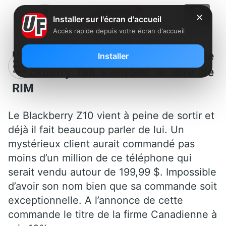
✕
Installer sur l'écran d'accueil
Accès rapide depuis votre écran d'accueil
Une commande d’un million de
Installer
Blackberry fait s’envoler le titre de
RIM
Le Blackberry Z10 vient à peine de sortir et
déjà il fait beaucoup parler de lui. Un
mystérieux client aurait commandé pas
moins d’un million de ce téléphone qui
serait vendu autour de 199,99 $. Impossible
d’avoir son nom bien que sa commande soit
exceptionnelle. A l’annonce de cette
commande le titre de la firme Canadienne à