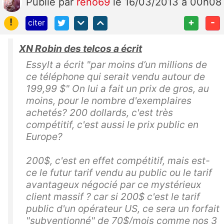
Publié
par
reno69
le 16/03/2013 à 00h08
!
+
-
citer
XN Robin des telcos a écrit
Essylt a écrit "par moins d’un millions de
ce téléphone qui serait vendu autour de
199,99 $" On lui a fait un prix de gros, au
moins, pour le nombre d'exemplaires
achetés? 200 dollards, c'est très
compétitif, c'est aussi le prix public en
Europe?
200$, c'est en effet compétitif, mais est-
ce le futur tarif vendu au public ou le tarif
avantageux négocié par ce mystérieux
client massif ? car si 200$ c'est le tarif
public d'un opérateur US, ce sera un forfait
"subventionné" de 70$/mois comme nos 3