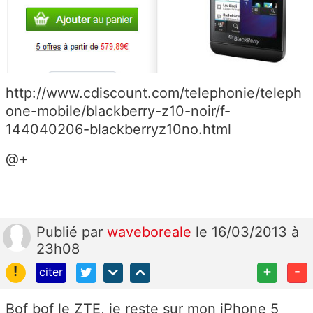
http://www.cdiscount.com/telephonie/teleph
one-mobile/blackberry-z10-noir/f-
144040206-blackberryz10no.html
@+
Publié
par
waveboreale
le 16/03/2013 à
23h08
!
+
-
citer
Bof bof le ZTE, je reste sur mon iPhone 5