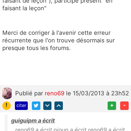
faisant de leçon"), participe présent "en
faisant la leçon"
Merci de corriger à l'avenir cette erreur
récurrente que l'on trouve désormais sur
presque tous les forums.
Publié
par
reno69
le 15/03/2013 à 23h52
!
+
-
citer
guiguipm a écrit
reno69 a écrit pioup a écrit reno69 a écrit