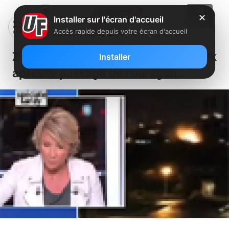
✕
Installer sur l'écran d'accueil
Accès rapide depuis votre écran d'accueil
Zapping : Black out à New York
Installer
après le passage de l’ouragan…