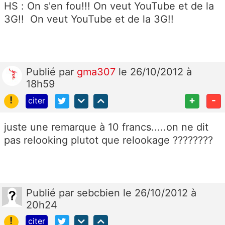
HS : On s'en fou!!! On veut YouTube et de la
3G!! On veut YouTube et de la 3G!!
Publié
par
gma307
le 26/10/2012 à
18h59
!
+
-
citer
juste une remarque à 10 francs.....on ne dit
pas relooking plutot que relookage ????????
Publié
par
sebcbien
le 26/10/2012 à
20h24
!
citer