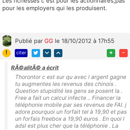
Les richesses c est pour les actionnaires,pas
pour les employers qui les produisent.
Publié
par
GG
le 18/10/2012 à 17h55
!
+
-
citer
RÃ©alitÃ© a écrit
Thorontor c est sur qu avec l argent gagne
tu augmentes les revenus des chinois .
Question stupidité les gens se posent la .
Free a fait un calcul infecte .. Financer la
téléphonie mobile par ses revenus de FAI. j
adore pourquoi un forfait tel à 19,90 et pas
un forfais freebox a 19,90 euros . En quoi l
adsl est plus cher que la téléphonie . La