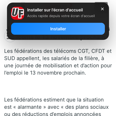
✕
Installer sur l'écran d'accueil
Accès rapide depuis votre écran d'accueil
Journée de mobilisation des
Installer
Télécoms le 13 novembre prochain
Les fédérations des télécoms CGT, CFDT et
SUD appellent, les salariés de la filière, à
une journée de mobilisation et d’action pour
l’emploi le 13 novembre prochain.
Les fédérations estiment que la situation
est « alarmante » avec « des plans sociaux
ou des réductions d’emplois annoncées