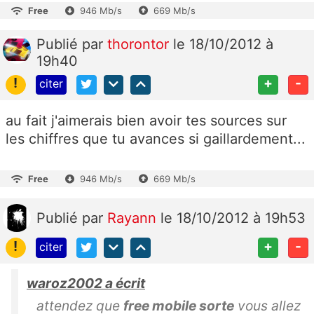
Free
946 Mb/s
669 Mb/s
Publié
par
thorontor
le 18/10/2012 à
19h40
!
+
-
citer
au fait j'aimerais bien avoir tes sources sur
les chiffres que tu avances si gaillardement...
Free
946 Mb/s
669 Mb/s
Publié
par
Rayann
le 18/10/2012 à 19h53
!
+
-
citer
waroz2002 a écrit
attendez que
free mobile sorte
vous allez