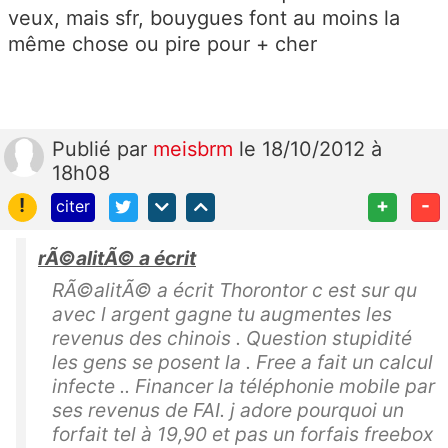
veux, mais sfr, bouygues font au moins la
même chose ou pire pour + cher
Publié
par
meisbrm
le 18/10/2012 à
18h08
!
+
-
citer
rÃ©alitÃ© a écrit
RÃ©alitÃ© a écrit Thorontor c est sur qu
avec l argent gagne tu augmentes les
revenus des chinois . Question stupidité
les gens se posent la . Free a fait un calcul
infecte .. Financer la téléphonie mobile par
ses revenus de FAI. j adore pourquoi un
forfait tel à 19,90 et pas un forfais freebox