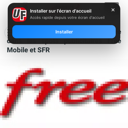
✕
Installer sur l'écran d'accueil
Accès rapide depuis votre écran d'accueil
Clin d’oeil : La même comédienne
Installer
dans les spots publicitaires Free
Mobile et SFR