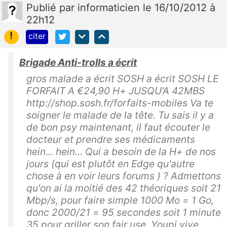
Publié
par
informaticien
le 16/10/2012 à
22h12
!
citer
Brigade Anti-trolls a écrit
gros malade a écrit SOSH a écrit SOSH LE
FORFAIT A €24,90 H+ JUSQU'A 42MBS
http://shop.sosh.fr/forfaits-mobiles Va te
soigner le malade de la tête. Tu sais il y a
de bon psy maintenant, il faut écouter le
docteur et prendre ses médicaments
hein... hein... Qui a besoin de la H+ de nos
jours (qui est plutôt en Edge qu'autre
chose à en voir leurs forums ) ? Admettons
qu'on ai la moitié des 42 théoriques soit 21
Mbp/s, pour faire simple 1000 Mo = 1 Go,
donc 2000/21 = 95 secondes soit 1 minute
35 pour griller son fair use. Youpi vive