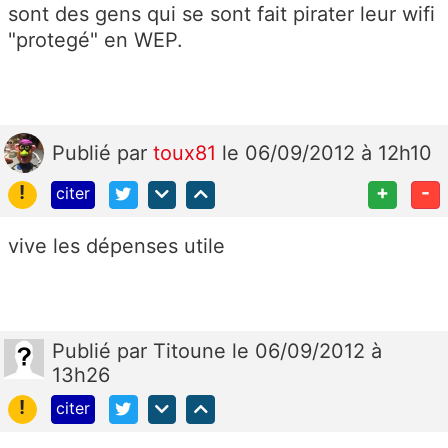
sont des gens qui se sont fait pirater leur wifi
"protegé" en WEP.
Publié
par
toux81
le 06/09/2012 à 12h10
!
+
-
citer
vive les dépenses utile
Publié
par
Titoune
le 06/09/2012 à
13h26
!
citer