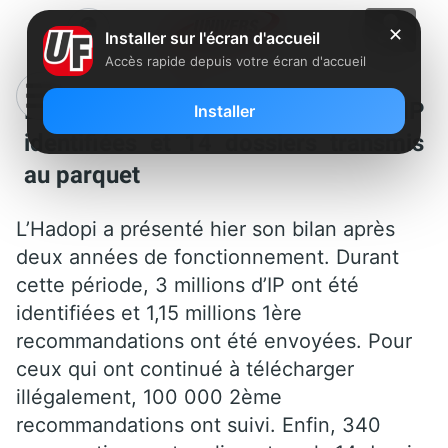
✕
Installer sur l'écran d'accueil
Accès rapide depuis votre écran d'accueil
Bilan de l’Hadopi : 3 millions d’IP
Installer
identifiées et 14 dossiers transmis
au parquet
L’Hadopi a présenté hier son bilan après
deux années de fonctionnement. Durant
cette période, 3 millions d’IP ont été
identifiées et 1,15 millions 1ère
recommandations ont été envoyées. Pour
ceux qui ont continué à télécharger
illégalement, 100 000 2ème
recommandations ont suivi. Enfin, 340