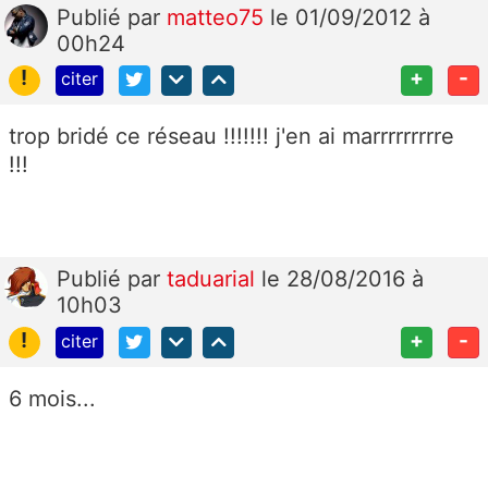
Publié
par
matteo75
le 01/09/2012 à
00h24
!
+
-
citer
trop bridé ce réseau !!!!!!! j'en ai marrrrrrrrre
!!!
Publié
par
taduarial
le 28/08/2016 à
10h03
!
+
-
citer
6 mois...