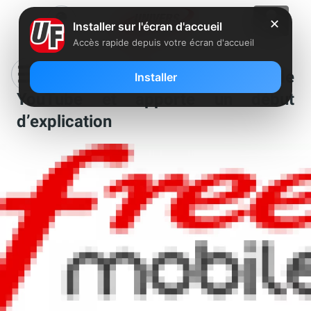
✕
Installer sur l'écran d'accueil
Accès rapide depuis votre écran d'accueil
Free Mobile confirme les lenteurs de
Installer
YouTube et apporte un début
d’explication