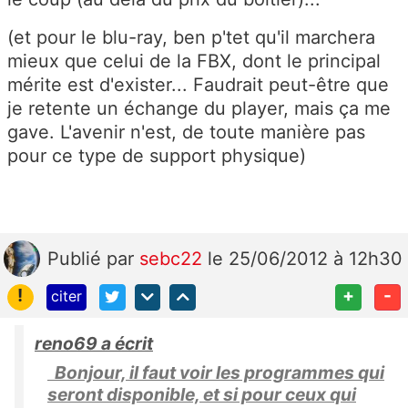
(et pour le blu-ray, ben p'tet qu'il marchera
mieux que celui de la FBX, dont le principal
mérite est d'exister... Faudrait peut-être que
je retente un échange du player, mais ça me
gave. L'avenir n'est, de toute manière pas
pour ce type de support physique)
Publié
par
sebc22
le 25/06/2012 à 12h30
!
+
-
citer
reno69 a écrit
Bonjour, il faut voir les programmes qui
seront disponible, et si pour ceux qui