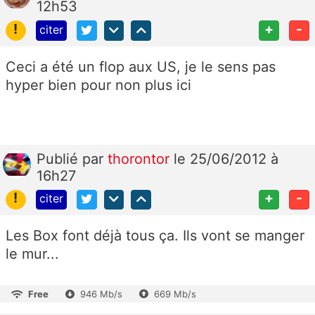
12h53
!
+
-
citer
Ceci a été un flop aux US, je le sens pas
hyper bien pour non plus ici
Publié
par
thorontor
le 25/06/2012 à
16h27
!
+
-
citer
Les Box font déjà tous ça. Ils vont se manger
le mur...
Free
946 Mb/s
669 Mb/s