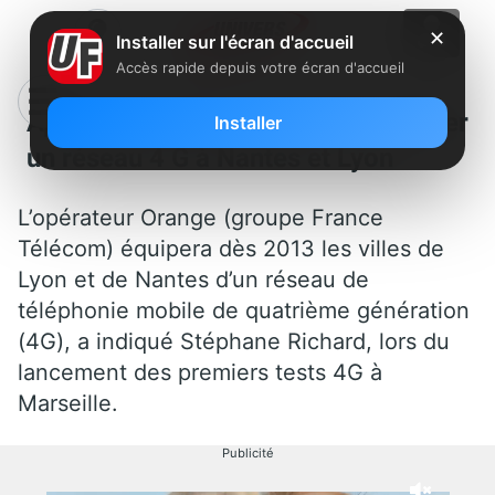
✕
Installer sur l'écran d'accueil
Accès rapide depuis votre écran d'accueil
Après Marseille, Orange va déployer
Installer
un réseau 4 G à Nantes et Lyon
L’opérateur Orange (groupe France
Télécom) équipera dès 2013 les villes de
Lyon et de Nantes d’un réseau de
téléphonie mobile de quatrième génération
(4G), a indiqué Stéphane Richard, lors du
lancement des premiers tests 4G à
Marseille.
Publicité