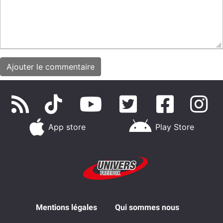
App store
Play Store
Mentions légales
Qui sommes nous