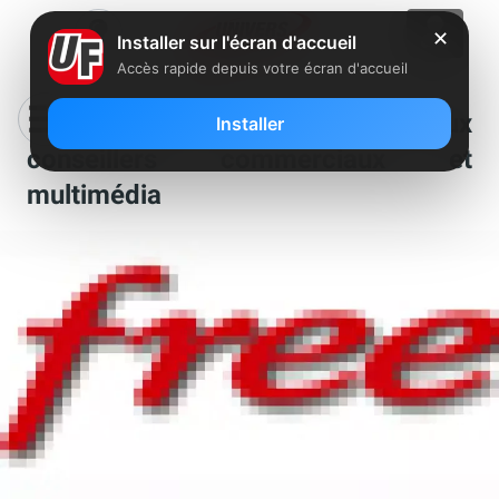
✕
Installer sur l'écran d'accueil
Accès rapide depuis votre écran d'accueil
Free recrute de nombreux
Installer
conseillers commerciaux et
multimédia