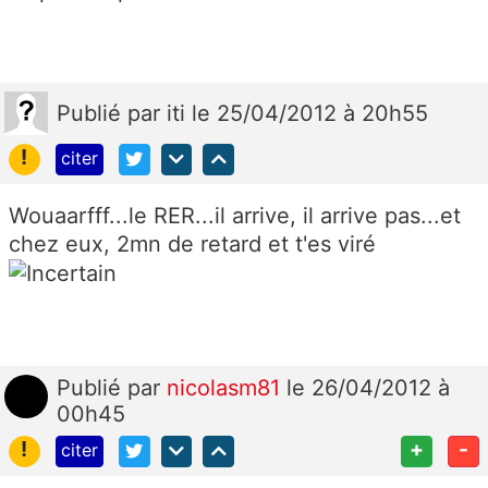
Publié
par
iti
le 25/04/2012 à 20h55
!
citer
Wouaarfff...le RER...il arrive, il arrive pas...et
chez eux, 2mn de retard et t'es viré
Publié
par
nicolasm81
le 26/04/2012 à
00h45
!
+
-
citer