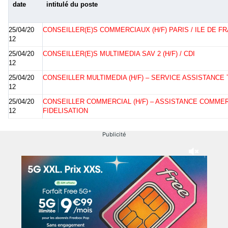
date
intitulé du poste
25/04/20
CONSEILLER(E)S COMMERCIAUX (H/F) PARIS / ILE DE F
12
25/04/20
CONSEILLER(E)S MULTIMEDIA SAV 2 (H/F) / CDI
12
25/04/20
CONSEILLER MULTIMEDIA (H/F) – SERVICE ASSISTANCE
12
25/04/20
CONSEILLER COMMERCIAL (H/F) – ASSISTANCE COMME
12
FIDELISATION
Publicité