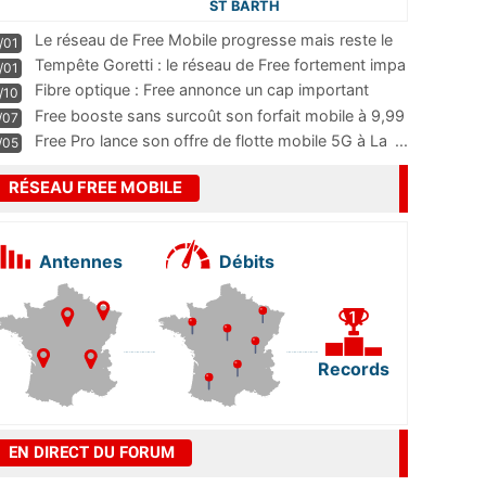
ST BARTH
Le réseau de Free Mobile progresse mais reste le
/01
m
...
Tempête Goretti : le réseau de Free fortement impa
/01
...
Fibre optique : Free annonce un cap important
/10
pass
...
Free booste sans surcoût son forfait mobile à 9,99
/07
...
Free Pro lance son offre de flotte mobile 5G à La
...
/05
RÉSEAU FREE MOBILE
Antennes
Débits
Records
EN DIRECT DU FORUM