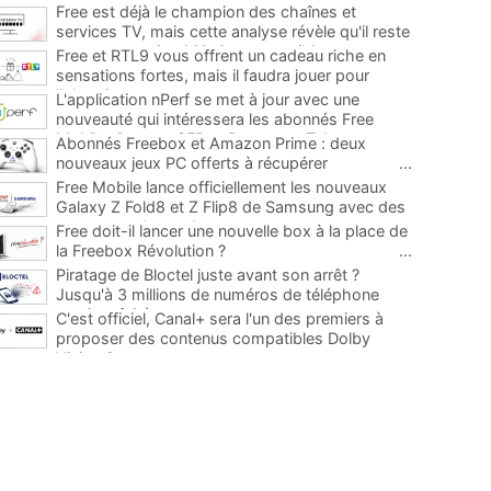
Free est déjà le champion des chaînes et
services TV, mais cette analyse révèle qu'il reste
encore au moins 141 ajouts possibles
...
Free et RTL9 vous offrent un cadeau riche en
sensations fortes, mais il faudra jouer pour
l'obtenir
...
L'application nPerf se met à jour avec une
nouveauté qui intéressera les abonnés Free
Mobile, Orange, SFR et Bouygues Telecom
...
Abonnés Freebox et Amazon Prime : deux
nouveaux jeux PC offerts à récupérer
...
Free Mobile lance officiellement les nouveaux
Galaxy Z Fold8 et Z Flip8 de Samsung avec des
promos et des cadeaux
...
Free doit-il lancer une nouvelle box à la place de
la Freebox Révolution ?
...
Piratage de Bloctel juste avant son arrêt ?
Jusqu'à 3 millions de numéros de téléphone
auraient fuité
...
C'est officiel, Canal+ sera l'un des premiers à
proposer des contenus compatibles Dolby
Vision 2
...