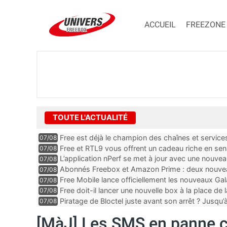
ACCUEIL
FREEZONE
TOUTE L'ACTUALITÉ
Free est déjà le champion des chaînes et services 
07/08
encore au moin...
Free et RTL9 vous offrent un cadeau riche en sens
07/08
l’obtenir
L’application nPerf se met à jour avec une nouvea
07/08
Mobile, Orange, SFR ...
Abonnés Freebox et Amazon Prime : deux nouveau
07/08
Free Mobile lance officiellement les nouveaux Ga
07/08
des promos et des cadeaux
Free doit-il lancer une nouvelle box à la place de
07/08
Piratage de Bloctel juste avant son arrêt ? Jusqu
07/08
auraient fuité
[MàJ] Les SMS en panne c