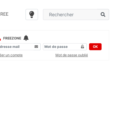
FREE
FREEZONE
OK
éer un compte
Mot de passe oublié