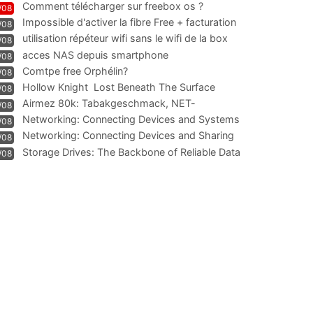
Comment télécharger sur freebox os ?
/08
Impossible d'activer la fibre Free + facturation
/08
résiliation
utilisation répéteur wifi sans le wifi de la box
/08
acces NAS depuis smartphone
/08
Comtpe free Orphélin?
/08
Hollow Knight  Lost Beneath The Surface
/08
Airmez 80k: Tabakgeschmack, NET-
/08
Technologie und Leistung im
Networking: Connecting Devices and Systems
/08
Networking: Connecting Devices and Sharing
/08
Information
Storage Drives: The Backbone of Reliable Data
/08
Management