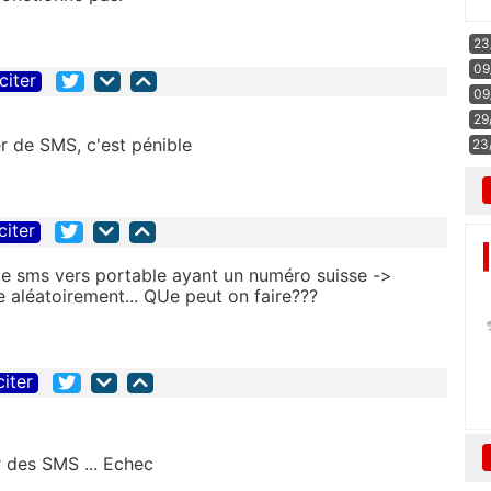
23
09
citer
09
29
r de SMS, c'est pénible
23
citer
de sms vers portable ayant un numéro suisse ->
se aléatoirement... QUe peut on faire???
citer
r des SMS ... Echec