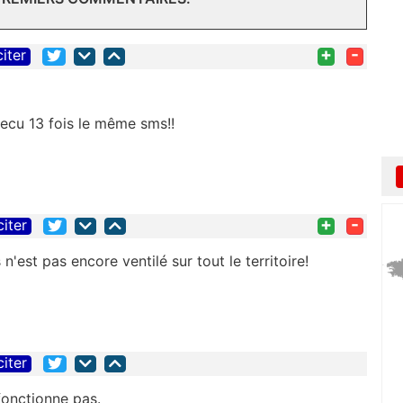
+
-
citer
 recu 13 fois le même sms!!
+
-
citer
n'est pas encore ventilé sur tout le territoire!
citer
fonctionne pas.