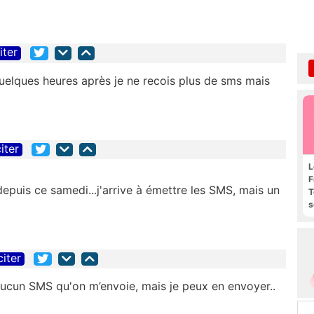
iter
quelques heures après je ne recois plus de sms mais
iter
L
F
puis ce samedi...j'arrive à émettre les SMS, mais un
T
s
R
e
citer
 aucun SMS qu'on m’envoie, mais je peux en envoyer..