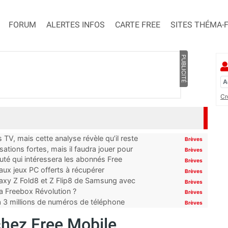
FORUM
ALERTES INFOS
CARTE FREE
SITES THÉMA-
PUBLICITÉ
Cr
TV, mais cette analyse révèle qu’il reste
Brèves
ations fortes, mais il faudra jouer pour
Brèves
uté qui intéressera les abonnés Free
Brèves
x jeux PC offerts à récupérer
Brèves
laxy Z Fold8 et Z Flip8 de Samsung avec
Brèves
 la Freebox Révolution ?
Brèves
’à 3 millions de numéros de téléphone
Brèves
hez Free Mobile