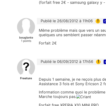
(forfait free 2€ - samsung galaxy y 
!
Publié le 26/08/2012 à 11h06
c
Même problème mais que vers un se
quelques uns semblent passer néanmoi
beuglante
1 points
Forfait 2€
!
Publié le 06/09/2012 à 17h56
Freeture
Depuis 1 semaine, je ne reçois plus
Assistance 3 fois et Sony Ericson 2 fo
Information comme quoi le problème n'
Marche toujours pas.
Forfait free XPERIA X10 MINI PRO