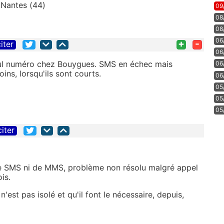
- Nantes (44)
09
08
08
06
+
-
iter
06
ul numéro chez Bouygues. SMS en échec mais
06
ns, lorsqu'ils sont courts.
06
05
05
05
citer
 de SMS ni de MMS, problème non résolu malgré appel
is.
est pas isolé et qu'il font le nécessaire, depuis,