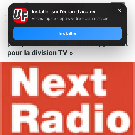
✕
Installer sur l'écran d'accueil
Accès rapide depuis votre écran d'accueil
NextRadioTV : « De belles
Installer
perspectives de développement
pour la division TV »