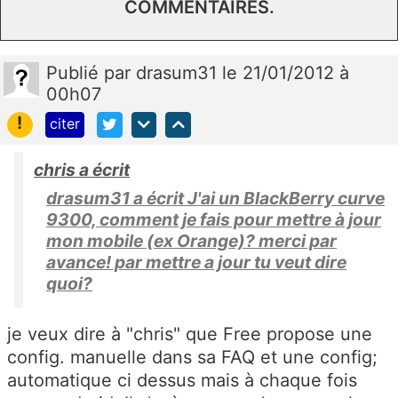
COMMENTAIRES.
Publié
par
drasum31
le 21/01/2012 à
00h07
!
citer
chris a écrit
drasum31 a écrit J'ai un BlackBerry curve
9300, comment je fais pour mettre à jour
mon mobile (ex Orange)? merci par
avance! par mettre a jour tu veut dire
quoi?
je veux dire à "chris" que Free propose une
config. manuelle dans sa FAQ et une config;
automatique ci dessus mais à chaque fois