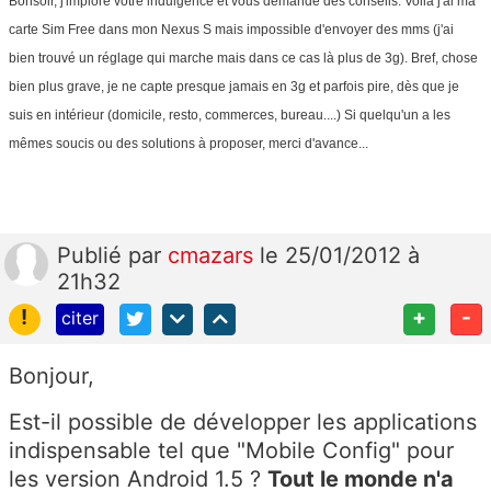
Bonsoir, j'implore votre indulgence et vous demande des conseils. Voila j'ai ma
carte Sim Free dans mon Nexus S mais impossible d'envoyer des mms (j'ai
bien trouvé un réglage qui marche mais dans ce cas là plus de 3g). Bref, chose
bien plus grave, je ne capte presque jamais en 3g et parfois pire, dès que je
suis en intérieur (domicile, resto, commerces, bureau....) Si quelqu'un a les
mêmes soucis ou des solutions à proposer, merci d'avance...
Publié
par
cmazars
le 25/01/2012 à
21h32
!
+
-
citer
Bonjour,
Est-il possible de développer les applications
indispensable tel que "Mobile Config" pour
les version Android 1.5 ?
Tout le monde n'a