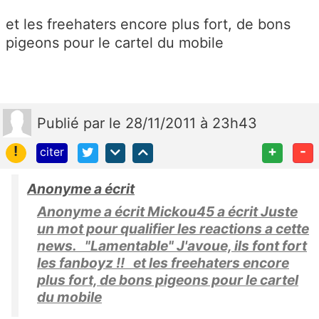
et les freehaters encore plus fort, de bons
pigeons pour le cartel du mobile
Publié
par
le 28/11/2011 à 23h43
!
+
-
citer
Anonyme a écrit
Anonyme a écrit Mickou45 a écrit Juste
un mot pour qualifier les reactions a cette
news. "Lamentable" J'avoue, ils font fort
les fanboyz !! et les freehaters encore
plus fort, de bons pigeons pour le cartel
du mobile