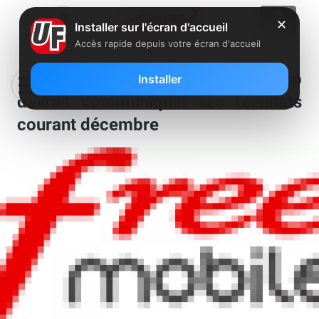
✕
Installer sur l'écran d'accueil
Accès rapide depuis votre écran d'accueil
Couverture Free Mobile : l’Arcep
Installer
devrait communiquer ses résultats
courant décembre