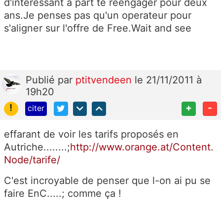
d'intéressant a part te réengager pour deux
ans.Je penses pas qu'un operateur pour
s'aligner sur l'offre de Free.Wait and see
Publié
par
ptitvendeen
le 21/11/2011 à
19h20
!
+
-
citer
effarant de voir les tarifs proposés en
Autriche........;
http://www.orange.at/Content.
Node/tarife/
C'est incroyable de penser que l-on ai pu se
faire EnC.....; comme ça !