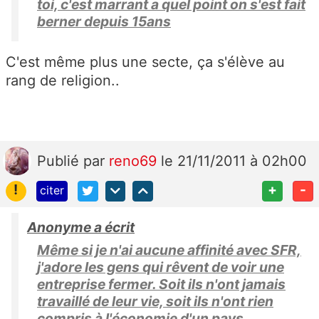
toi, c'est marrant a quel point on s'est fait
berner depuis 15ans
C'est même plus une secte, ça s'élève au
rang de religion..
Publié
par
reno69
le 21/11/2011 à 02h00
!
+
-
citer
Anonyme a écrit
Même si je n'ai aucune affinité avec SFR,
j'adore les gens qui rêvent de voir une
entreprise fermer. Soit ils n'ont jamais
travaillé de leur vie, soit ils n'ont rien
compris à l'économie d'un pays.