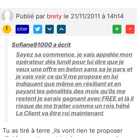
Publié
par
brety
le 21/11/2011 à 14h14
!
+
-
citer
Sofiane91000 a écrit
Sayez sa commence, je vais appelée mon
opérateur dès lundi pour lui dire que je
veux une offre en beton sans sa je pars et
je vais voir ce qu'il me propose en lui
indiquant que même en résiliant et en
payant les pénalités des mois qu'ils me
restent je serais gagnant avec FREE et là il
risque de me traiter comme un rois héhé
Le Client va être roi maintenant
Tu as tiré à terre ,ils vont rien te proposer