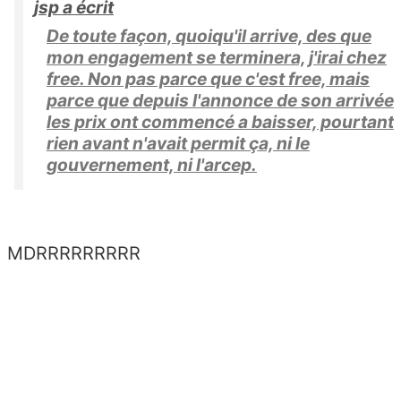
jsp a écrit
De toute façon, quoiqu'il arrive, des que
mon engagement se terminera, j'irai chez
free. Non pas parce que c'est free, mais
parce que depuis l'annonce de son arrivée
les prix ont commencé a baisser, pourtant
rien avant n'avait permit ça, ni le
gouvernement, ni l'arcep.
MDRRRRRRRRR