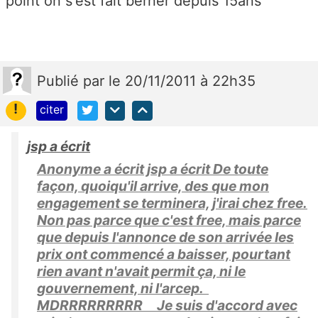
point on s'est fait berner depuis 15ans
Publié
par
le 20/11/2011 à 22h35
!
citer
jsp a écrit
Anonyme a écrit jsp a écrit De toute
façon, quoiqu'il arrive, des que mon
engagement se terminera, j'irai chez free.
Non pas parce que c'est free, mais parce
que depuis l'annonce de son arrivée les
prix ont commencé a baisser, pourtant
rien avant n'avait permit ça, ni le
gouvernement, ni l'arcep.
MDRRRRRRRRR Je suis d'accord avec