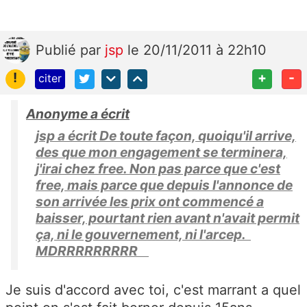
Publié
par
jsp
le 20/11/2011 à 22h10
!
+
-
citer
Anonyme a écrit
jsp a écrit De toute façon, quoiqu'il arrive,
des que mon engagement se terminera,
j'irai chez free. Non pas parce que c'est
free, mais parce que depuis l'annonce de
son arrivée les prix ont commencé a
baisser, pourtant rien avant n'avait permit
ça, ni le gouvernement, ni l'arcep.
MDRRRRRRRRR
Je suis d'accord avec toi, c'est marrant a quel