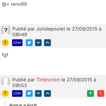
@+ reno69
Publié
par
Jorislepoulet
le 27/09/2015 à
08h49
!
citer
fgf
Publié
par
Tintincricri
le 27/09/2015 à
09h53
!
+
-
citer
Aotus a écrit