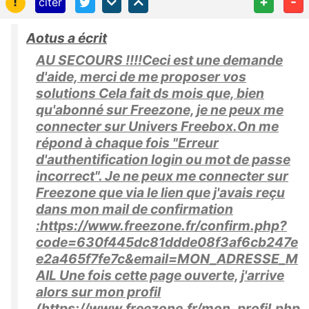
!
+
-
citer
Aotus a écrit
AU SECOURS !!!!Ceci est une demande
d'aide, merci de me proposer vos
solutions Cela fait ds mois que, bien
qu'abonné sur Freezone, je ne peux me
connecter sur Univers Freebox.On me
répond à chaque fois "Erreur
d'authentification login ou mot de passe
incorrect". Je ne peux me connecter sur
Freezone que via le lien que j'avais reçu
dans mon mail de confirmation
:https://www.freezone.fr/confirm.php?
code=630f445dc81ddde08f3af6cb247e
e2a465f7fe7c&email=MON_ADRESSE_M
AIL Une fois cette page ouverte, j'arrive
alors sur mon profil
(https://www.freezone.fr/mon_profil.php