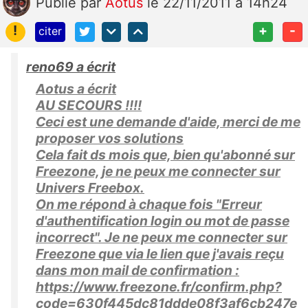
Publié
par
Aotus
le 22/11/2011 à 14h24
!
+
-
citer
reno69 a écrit
Aotus a écrit
AU SECOURS !!!!
Ceci est une demande d'aide, merci de me
proposer vos solutions
Cela fait ds mois que, bien qu'abonné sur
Freezone, je ne peux me connecter sur
Univers Freebox.
On me répond à chaque fois "Erreur
d'authentification login ou mot de passe
incorrect". Je ne peux me connecter sur
Freezone que via le lien que j'avais reçu
dans mon mail de confirmation :
https://www.freezone.fr/confirm.php?
code=630f445dc81ddde08f3af6cb247e