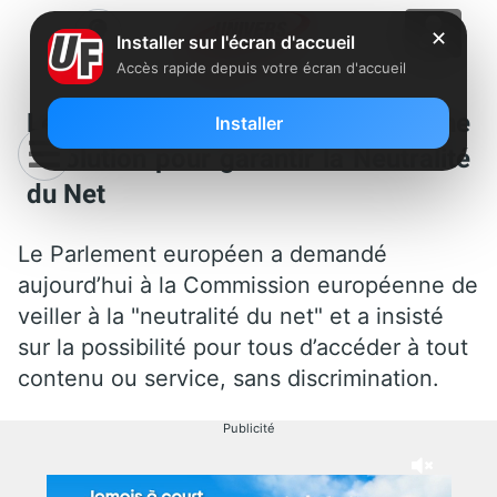
✕
Installer sur l'écran d'accueil
Accès rapide depuis votre écran d'accueil
Le Parlement Européen adopte une
Installer
résolution pour garantir la Neutralité
du Net
Le Parlement européen a demandé
aujourd’hui à la Commission européenne de
veiller à la "neutralité du net" et a insisté
sur la possibilité pour tous d’accéder à tout
contenu ou service, sans discrimination.
Publicité