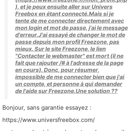
), et je peux ensuite aller sur Univers
Freebox en étant connecté.Mais si je
tente de me connecter directement avec
mon login et mot de passe, j'ai le message
d'erreur.J'ai essayé de changer le mot de
passe depuis mon profil Freezone, pas
mieux. Sur le site Freezone, le lien
"Contacter le webmaster" est mort (il ne
fait que rajouter /# à l'adresse de la page
en cours). Donc, pour résumer,
impossible de me connecter bien que j'ai
un compte, et personne à qui demander
de l'aide sur Freezone.Une solution ??
Bonjour, sans garantie essayez :
https://www.universfreebox.com/