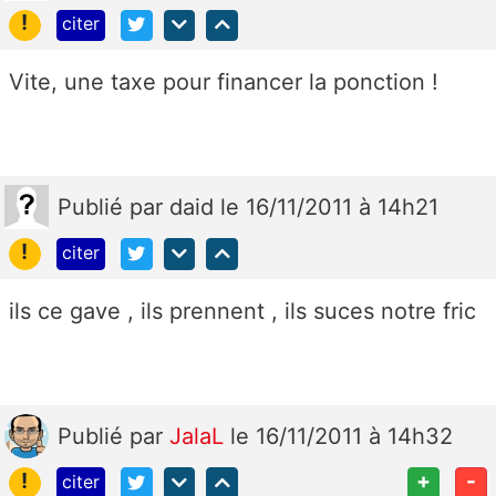
!
citer
Vite, une taxe pour financer la ponction !
Publié
par
daid
le 16/11/2011 à 14h21
!
citer
ils ce gave , ils prennent , ils suces notre fric
Publié
par
JalaL
le 16/11/2011 à 14h32
!
+
-
citer