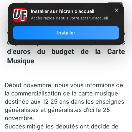
✕
Installer sur l'écran d'accueil
Accès rapide depuis votre écran d'accueil
Offre légale de musique : les
Installer
députés ponctionnent 10,9 millions
d’euros du budget de la Carte
Musique
Début novembre, nous vous informions de
la commercialisation de la carte musique
destinée aux 12 25 ans dans les enseignes
généralistes et généralistes d’ici le 25
novembre.
Succès mitigé les députés ont décidé de