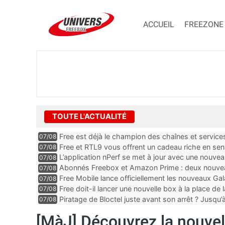
ACCUEIL
FREEZONE
TOUTE L'ACTUALITÉ
Free est déjà le champion des chaînes et services 
07/08
encore au moin...
Free et RTL9 vous offrent un cadeau riche en sens
07/08
l’obtenir
L’application nPerf se met à jour avec une nouvea
07/08
Mobile, Orange, SFR ...
Abonnés Freebox et Amazon Prime : deux nouveau
07/08
Free Mobile lance officiellement les nouveaux Ga
07/08
des promos et des cadeaux
Free doit-il lancer une nouvelle box à la place de
07/08
Piratage de Bloctel juste avant son arrêt ? Jusqu
07/08
auraient fuité
[MàJ] Découvrez la nouvel