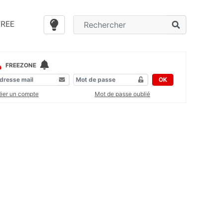
FREE
FREEZONE
OK
éer un compte
Mot de passe oublié