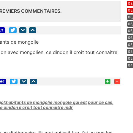
08
08
PREMIERS COMMENTAIRES.
06
06
er
06
06
itants de mongolie
05
ion avec mongolien. ce dindon il croit tout connaitre
05
05
04
+
-
ter
ngol:habitants de mongolie mongole qui est pour ce cas,
e dindon il croit tout connaitre mdr
 un dictionnaire. Et moi qui sait lire, j'ai vu que les