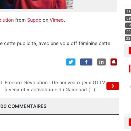
23
09
lution
from
Supdc
on
Vimeo
.
09
29
23
e cette publicité, avec une voix off féminine cette
nt
Freebox Révolution : De nouveaux jeux GTTV
à venir et « activation » du Gamepad (...)
100 COMMENTAIRES