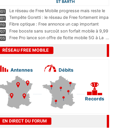
ST BARTH
Le réseau de Free Mobile progresse mais reste le
/01
m
...
Tempête Goretti : le réseau de Free fortement impa
/01
...
Fibre optique : Free annonce un cap important
/10
pass
...
Free booste sans surcoût son forfait mobile à 9,99
/07
...
Free Pro lance son offre de flotte mobile 5G à La
...
/05
RÉSEAU FREE MOBILE
Antennes
Débits
Records
EN DIRECT DU FORUM