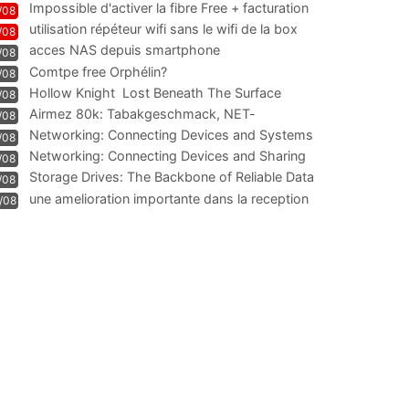
Impossible d'activer la fibre Free + facturation
/08
résiliation
utilisation répéteur wifi sans le wifi de la box
/08
acces NAS depuis smartphone
/08
Comtpe free Orphélin?
/08
Hollow Knight  Lost Beneath The Surface
/08
Airmez 80k: Tabakgeschmack, NET-
/08
Technologie und Leistung im
Networking: Connecting Devices and Systems
/08
Networking: Connecting Devices and Sharing
/08
Information
Storage Drives: The Backbone of Reliable Data
/08
Management
une amelioration importante dans la reception
/08
WIFI