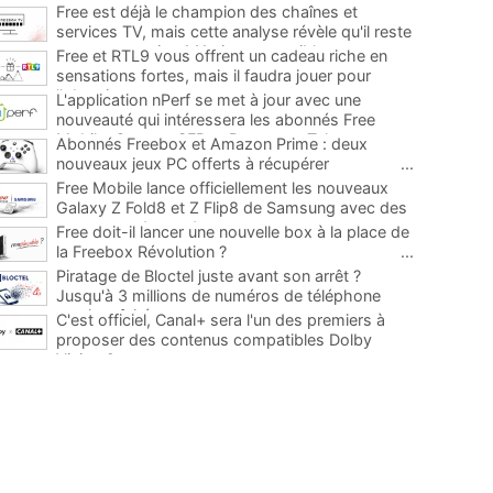
Free est déjà le champion des chaînes et
services TV, mais cette analyse révèle qu'il reste
encore au moins 141 ajouts possibles
...
Free et RTL9 vous offrent un cadeau riche en
sensations fortes, mais il faudra jouer pour
l'obtenir
...
L'application nPerf se met à jour avec une
nouveauté qui intéressera les abonnés Free
Mobile, Orange, SFR et Bouygues Telecom
...
Abonnés Freebox et Amazon Prime : deux
nouveaux jeux PC offerts à récupérer
...
Free Mobile lance officiellement les nouveaux
Galaxy Z Fold8 et Z Flip8 de Samsung avec des
promos et des cadeaux
...
Free doit-il lancer une nouvelle box à la place de
la Freebox Révolution ?
...
Piratage de Bloctel juste avant son arrêt ?
Jusqu'à 3 millions de numéros de téléphone
auraient fuité
...
C'est officiel, Canal+ sera l'un des premiers à
proposer des contenus compatibles Dolby
Vision 2
...