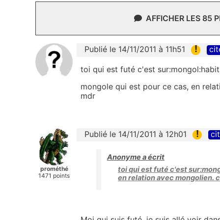
AFFICHER LES 85 
!
Publié le 14/11/2011 à 11h51
cit
toi qui est futé c'est sur:mongol:hab
mongole qui est pour ce cas, en relat
mdr
!
Publié le 14/11/2011 à 12h01
ci
Anonyme a écrit
prométhé
toi qui est futé c'est sur:mo
1471 points
en relation avec mongolien. c
Moi qui suis futé, je suis allé voir dans