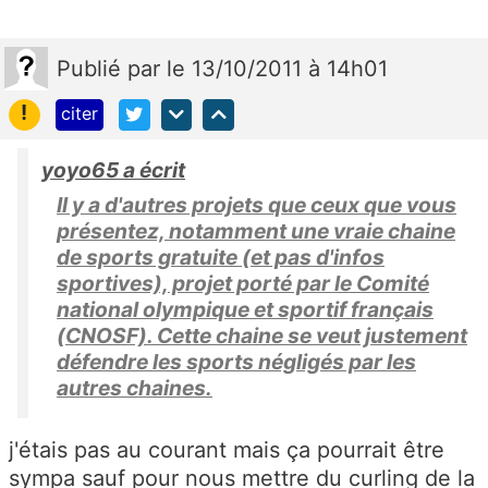
Publié
par
le 13/10/2011 à 14h01
!
citer
yoyo65 a écrit
Il y a d'autres projets que ceux que vous
présentez, notamment une vraie chaine
de sports gratuite (et pas d'infos
sportives), projet porté par le Comité
national olympique et sportif français
(CNOSF). Cette chaine se veut justement
défendre les sports négligés par les
autres chaines.
j'étais pas au courant mais ça pourrait être
sympa sauf pour nous mettre du curling de la