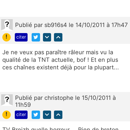
Publié
par
sb916s4
le 14/10/2011 à 17h47
!
citer
Je ne veux pas paraître râleur mais vu la
qualité de la TNT actuelle, bof ! Et en plus
ces chaînes existent déjà pour la plupart...
Publié
par
christophe
le 15/10/2011 à
11h59
!
citer
TV Breizh quelle horreur.... Rien de breton