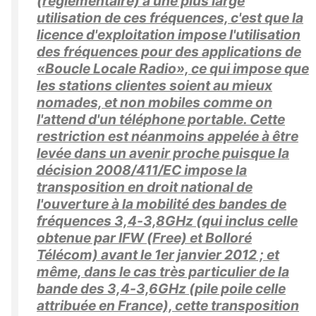
(règlementaire) à une plus large
utilisation de ces fréquences, c'est que la
licence d'exploitation impose l'utilisation
des fréquences pour des applications de
«Boucle Locale Radio», ce qui impose que
les stations clientes soient au mieux
nomades, et non mobiles comme on
l'attend d'un téléphone portable. Cette
restriction est néanmoins appelée à être
levée dans un avenir proche puisque la
décision 2008/411/EC impose la
transposition en droit national de
l'ouverture à la mobilité des bandes de
fréquences 3,4-3,8GHz (qui inclus celle
obtenue par IFW (Free) et Bolloré
Télécom) avant le 1er janvier 2012 ; et
même, dans le cas très particulier de la
bande des 3,4-3,6GHz (pile poile celle
attribuée en France), cette transposition