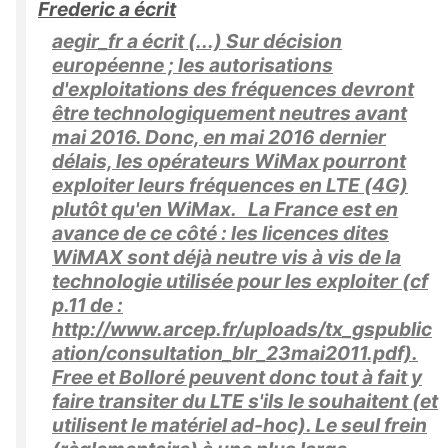
Frederic a écrit
aegir_fr a écrit (...) Sur décision
européenne ; les autorisations
d'exploitations des fréquences devront
être technologiquement neutres avant
mai 2016. Donc, en mai 2016 dernier
délais, les opérateurs WiMax pourront
exploiter leurs fréquences en LTE (4G)
plutôt qu'en WiMax. La France est en
avance de ce côté : les licences dites
WiMAX sont déjà neutre vis à vis de la
technologie utilisée pour les exploiter (cf
p.11 de :
http://www.arcep.fr/uploads/tx_gspublic
ation/consultation_blr_23mai2011.pdf).
Free et Bolloré peuvent donc tout à fait y
faire transiter du LTE s'ils le souhaitent (et
utilisent le matériel ad-hoc). Le seul frein