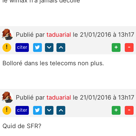
le wimax n'a jamais décollé
Publié
par
taduarial
le 21/01/2016 à 13h17
!
+
-
citer
Bolloré dans les telecoms non plus.
Publié
par
taduarial
le 21/01/2016 à 13h17
!
+
-
citer
Quid de SFR?