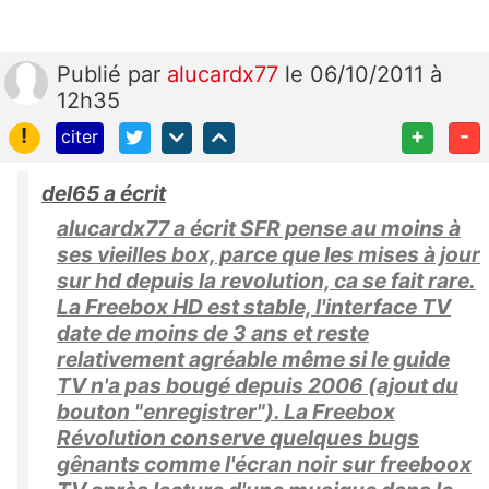
Publié
par
alucardx77
le 06/10/2011 à
12h35
!
+
-
citer
del65 a écrit
alucardx77 a écrit SFR pense au moins à
ses vieilles box, parce que les mises à jour
sur hd depuis la revolution, ca se fait rare.
La Freebox HD est stable, l'interface TV
date de moins de 3 ans et reste
relativement agréable même si le guide
TV n'a pas bougé depuis 2006 (ajout du
bouton "enregistrer"). La Freebox
Révolution conserve quelques bugs
gênants comme l'écran noir sur freeboox