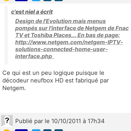
c'est niel a écrit
Design de l'Evolution mais menus
pompés sur l'interface de Netgem de Fnac
TV et Toshiba Places... En bas de page:
http://www.netgem.com/netgem-IPTV-
solutions-connected-home-user-
interface.php
Ce qui est un peu logique puisque le
décodeur neufbox HD est fabriqué par
Netgem.
Publié
par
le 10/10/2011 à 17h34