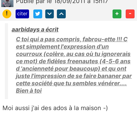
Publié
par
le 18/09/2011 à 15h17
!
+
-
citer
aarbidays a écrit
C toi qui a pas compris, fabrou-ette !!! C
est simplement l'expression d'un
courroux (colère, au cas où tu ignorerais
ce mot) de fidèles freenautes (4-5-6 ans
d 'ancienneté pour beaucoup) et qu ont
juste l'impression de se faire bananer par
cette société que tu sembles vénérer....
Bien à toi
Moi aussi j'ai des ados à la maison -)