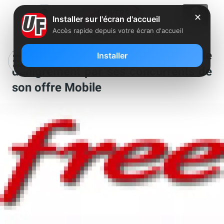
✕
Installer sur l'écran d'accueil
Accès rapide depuis votre écran d'accueil
Free lance un appel à témoin sur le
Installer
dénigrement par ses concurrents de
son offre Mobile