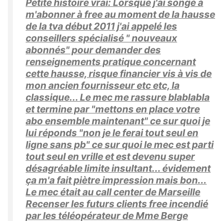
Petite histoire vrai: Lorsque j'ai songé à
m'abonner à free au moment de la hausse
de la tva début 2011 j'ai appelé les
conseillers spécialisé " nouveaux
abonnés" pour demander des
renseignements pratique concernant
cette hausse, risque financier vis à vis de
mon ancien fournisseur etc etc, la
classique... Le mec me rassure blablabla
et termine par "mettons en place votre
abo ensemble maintenant" ce sur quoi je
lui réponds "non je le ferai tout seul en
ligne sans pb" ce sur quoi le mec est parti
tout seul en vrille et est devenu super
désagréable limite insultant... évidement
ça m'a fait piètre impression mais bon...
Le mec était au call center de Marseille
Recenser les futurs clients free incendié
par les téléopérateur de Mme Berge